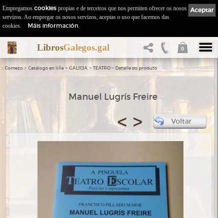
Empregamos
cookies
propias e de terceiros que nos permiten ofrecer os nosos
Aceptar
servizos. Ao empregar os nosos servizos, aceptas o uso que facemos das
Máis información
cookies.
Libros
Galegos.gal
0
::
>
>
>
>
Comezo
Catálogo en liña
GALICIA
TEATRO
Detalle do produto
Manuel Lugrís Freire
<
>
Voltar