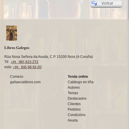
Voltar
Libros Galegos
Rúa Nosa Señora da Axuda, C.P. 15200 Noia (A Coruña)
+34 981 823 272
Tlf:
+34 635 66 63 20
mób:
Comezo
Tenda online
gallaecialibros.com
Catálogo en liña
Autores
Temas
Destacados
Clientes
Pedidos
Condicións
Axuda