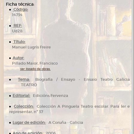
Ficha técnica:
Código:
14734
REF:
Ud28
Título:
Manuel Lugrís Freire
Autor:
Pillado Maior, Francisco
Ver listado de obras.
Tema:
Biografía / Ensayo - Ensaio Teatro Galicia
TEATRO
Editorial:
Edicións Fervenza
Colección:
Colección A Pinguela Teatro escolar. Para ler e
representar, nº 37
Lugar de edición:
A Coruña - Galicia
Ano de edición:
2006