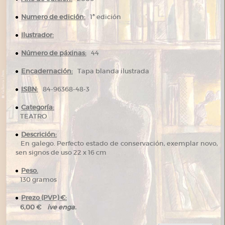
Numero de edición:
1ª edición
Ilustrador:
Número de páxinas:
44
Encadernación:
Tapa blanda ilustrada
ISBN:
84-96368-48-3
Categoría:
TEATRO
Descrición:
En galego. Perfecto estado de conservación, exemplar novo,
sen signos de uso 22 x 16 cm
Peso.
130 gramos
Prezo (PVP) €:
ive enga.
6,00 €