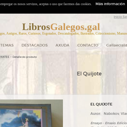
Máis información
o empregar os nosos servizos, aceptas o uso que facemos das cookies.
Inicio Se
Libros
Galegos.gal
gos, Antigos, Raros, Curiosos, Esgotados, Descatalogados, Ilustrados, Coleccionismo, Manuscr
TEMAS
DESTACADOS
AXUDA
CONTACTO
Gallaecial
>
VANTES
Detalle do produto
El Quijote
EL QUIJOTE
Autor:
Nabokov, Vla
Ensayo - Ensaio. Edici