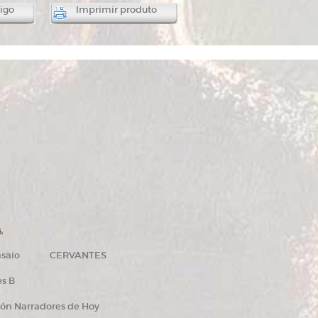
igo
Imprimir produto
.
 Ensaio CERVANTES
s B
ón Narradores de Hoy