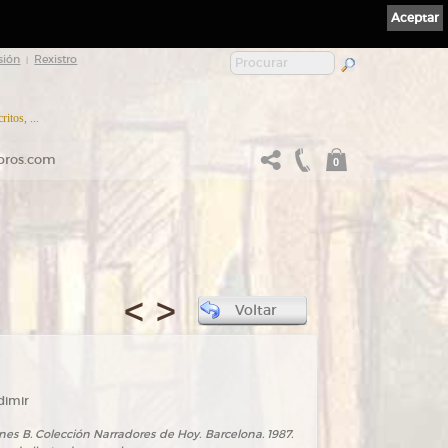
Aceptar
sión
Rexistro
|
itos, ...
ibros.com
0
<
>
Voltar
dimir
ones B. Colección Narradores de Hoy. Barcelona. 1987.