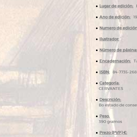
Lugar de edición:
B
Ano de edición:
19
Numero de edición
Ilustrador:
Número de páxinas
Encadernación:
Ta
ISBN:
84-7735-268
Categoría:
CERVANTES
Descrición:
Bo estado de conser
Peso.
390 gramos
Prezo (PVP) €: