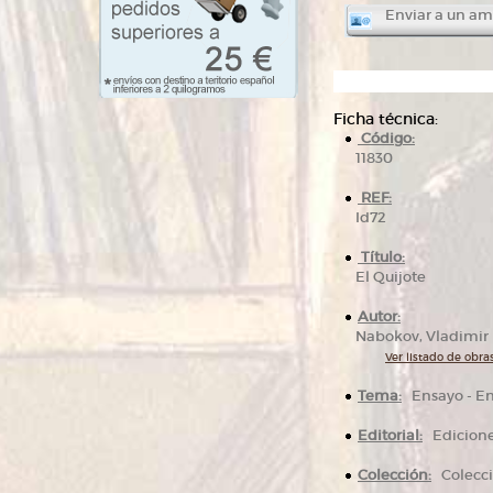
Enviar a un am
Ficha técnica:
Código:
11830
REF:
Id72
Título:
El Quijote
Autor:
Nabokov, Vladimir
Ver listado de obras
Tema:
Ensayo -
Editorial:
Edicione
Colección:
Colecci