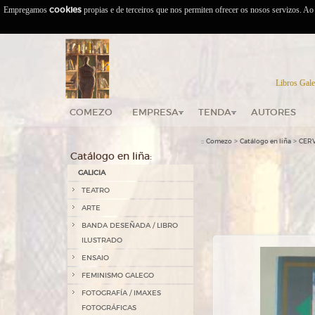
Empregamos
cookies
propias e de terceiros que nos permiten ofrecer os nosos servizos. A
Libros Gale
COMEZO
EMPRESA
TENDA
AUTORES
::
>
>
Comezo
Catálogo en liña
CER
Catálogo en liña:
GALICIA
TEATRO
ARTE
BANDA DESEÑADA / LIBRO
ILUSTRADO
ENSAIO
FEMINISMO GALEGO
FOTOGRAFÍA / IMAXES
FOTOGRÁFICAS