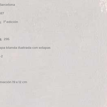
arcelona
87
:
1ª edición
:
295
pa blanda ilustrada con solapas
-2
vación 19 x 12 cm