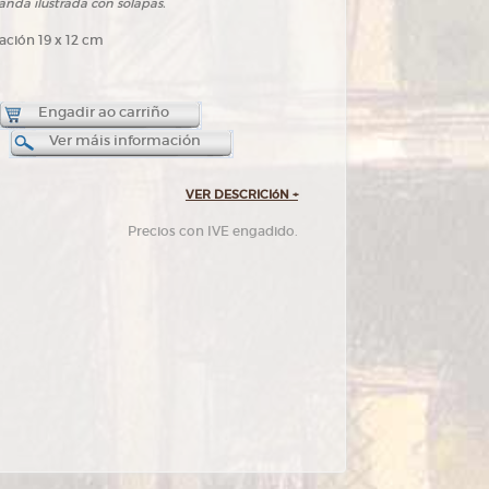
landa ilustrada con solapas.
vación 19 x 12 cm
Engadir ao carriño
Ver máis información
VER DESCRICIóN
+
Precios con IVE engadido.