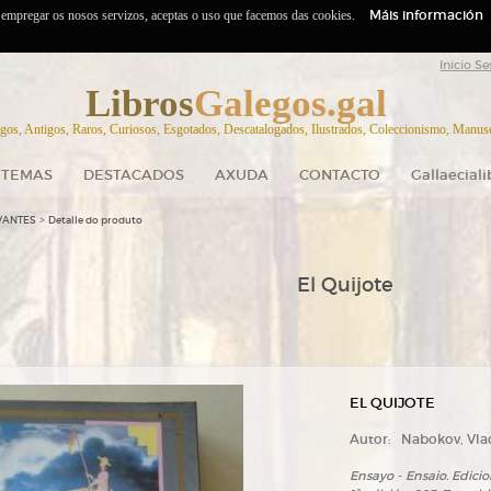
Máis información
o empregar os nosos servizos, aceptas o uso que facemos das cookies.
Inicio Se
Libros
Galegos.gal
gos, Antigos, Raros, Curiosos, Esgotados, Descatalogados, Ilustrados, Coleccionismo, Manuscr
TEMAS
DESTACADOS
AXUDA
CONTACTO
Gallaecial
>
VANTES
Detalle do produto
El Quijote
EL QUIJOTE
Autor:
Nabokov, Vla
Ensayo - Ensaio. Edici