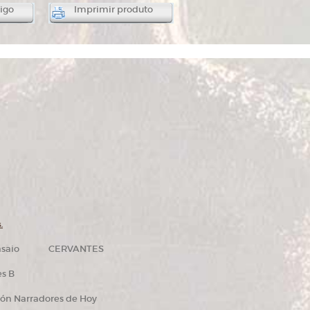
igo
Imprimir produto
.
 Ensaio CERVANTES
s B
ón Narradores de Hoy