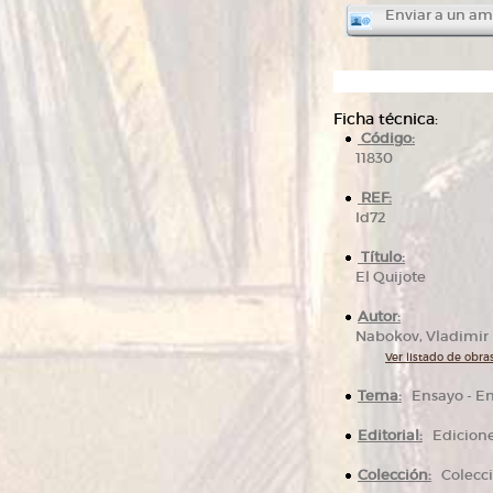
Enviar a un am
Ficha técnica:
Código:
11830
REF:
Id72
Título:
El Quijote
Autor:
Nabokov, Vladimir
Ver listado de obras
Tema:
Ensayo -
Editorial:
Edicione
Colección:
Colecci