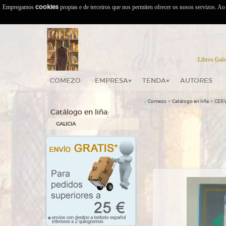
Empregamos
cookies
propias e de terceiros que nos permiten ofrecer os nosos servizos. A
Libros Gale
COMEZO
EMPRESA
TENDA
AUTORES
::
>
>
Comezo
Catálogo en liña
CER
Catálogo en liña:
GALICIA