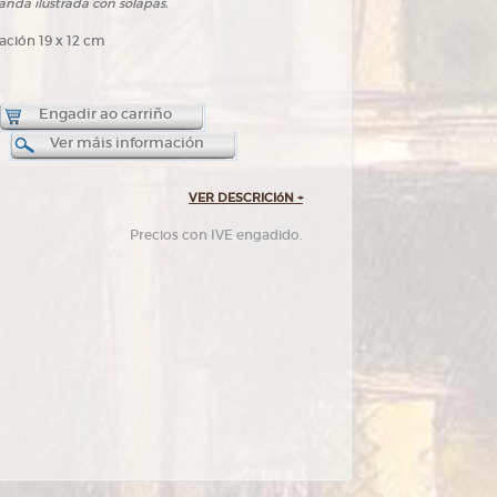
landa ilustrada con solapas.
vación 19 x 12 cm
Engadir ao carriño
Ver máis información
VER DESCRICIóN
+
Precios con IVE engadido.