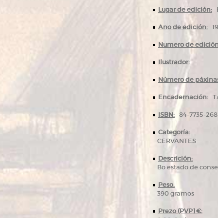
Lugar de edición:
B
Ano de edición:
19
Numero de edición
Ilustrador:
Número de páxinas
Encadernación:
Ta
ISBN:
84-7735-268
Categoría:
CERVANTES
Descrición:
Bo estado de conser
Peso.
390 gramos
Prezo (PVP) €: