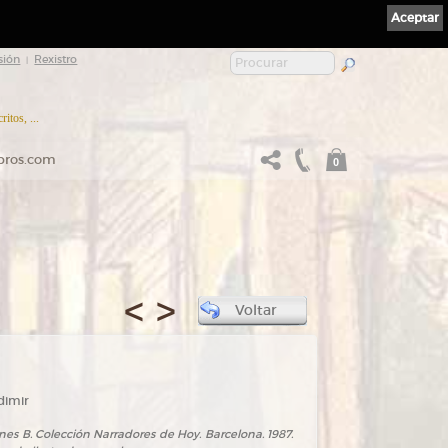
Aceptar
sión
Rexistro
|
itos, ...
ibros.com
0
<
>
Voltar
dimir
ones B. Colección Narradores de Hoy. Barcelona. 1987.