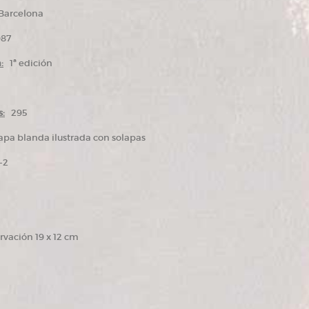
arcelona
87
:
1ª edición
:
295
pa blanda ilustrada con solapas
-2
vación 19 x 12 cm