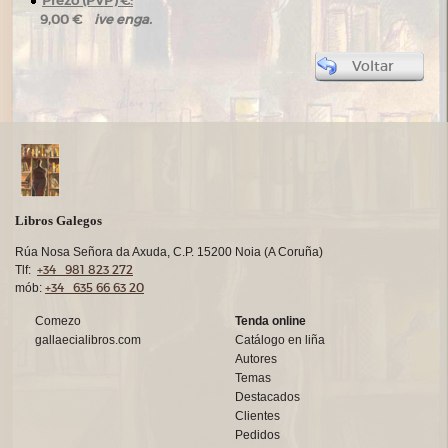
Prezo (PVP) €:
ive enga.
9,00 €
Voltar
Libros Galegos
Rúa Nosa Señora da Axuda, C.P. 15200 Noia (A Coruña)
+34 981 823 272
Tlf:
+34 635 66 63 20
mób:
Comezo
Tenda online
gallaecialibros.com
Catálogo en liña
Autores
Temas
Destacados
Clientes
Pedidos