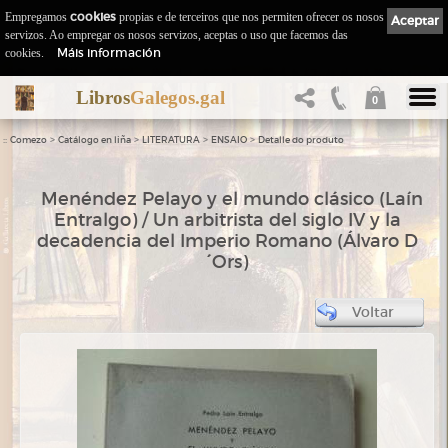
Empregamos
cookies
propias e de terceiros que nos permiten ofrecer os nosos
Aceptar
servizos. Ao empregar os nosos servizos, aceptas o uso que facemos das
Máis información
cookies.
Libros
Galegos.gal
0
::
>
>
>
>
Comezo
Catálogo en liña
LITERATURA
ENSAIO
Detalle do produto
Menéndez Pelayo y el mundo clásico (Laín
Entralgo) / Un arbitrista del siglo IV y la
decadencia del Imperio Romano (Álvaro D
´Ors)
Voltar