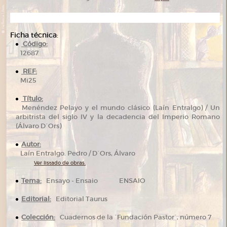
Ficha técnica:
Código:
12687
REF:
Mi25
Título:
Menéndez Pelayo y el mundo clásico (Laín Entralgo) / Un
arbitrista del siglo IV y la decadencia del Imperio Romano
(Álvaro D´Ors)
Autor:
Laín Entralgo. Pedro / D´Ors, Álvaro
Ver listado de obras.
Tema:
Ensayo - Ensaio ENSAIO
Editorial:
Editorial Taurus
Colección:
Cuadernos de la `Fundación Pastor´, número 7