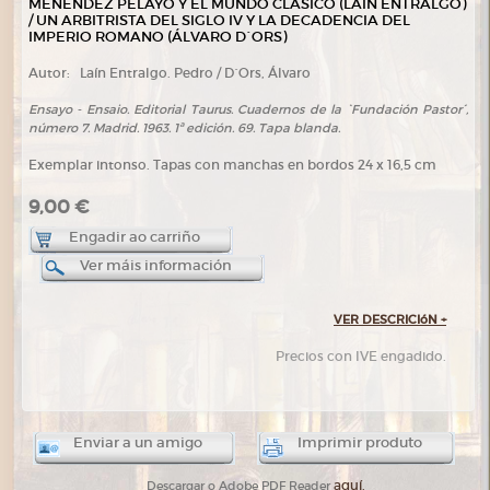
MENÉNDEZ PELAYO Y EL MUNDO CLÁSICO (LAÍN ENTRALGO)
/ UN ARBITRISTA DEL SIGLO IV Y LA DECADENCIA DEL
IMPERIO ROMANO (ÁLVARO D´ORS)
Autor:
Laín Entralgo. Pedro / D´Ors, Álvaro
Ensayo - Ensaio. Editorial Taurus. Cuadernos de la `Fundación Pastor´,
número 7. Madrid. 1963. 1ª edición. 69. Tapa blanda.
Exemplar intonso. Tapas con manchas en bordos 24 x 16,5 cm
9,00 €
Engadir ao carriño
Ver máis información
VER DESCRICIóN
+
Precios con IVE engadido.
Enviar a un amigo
Imprimir produto
aquí.
Descargar o Adobe PDF Reader