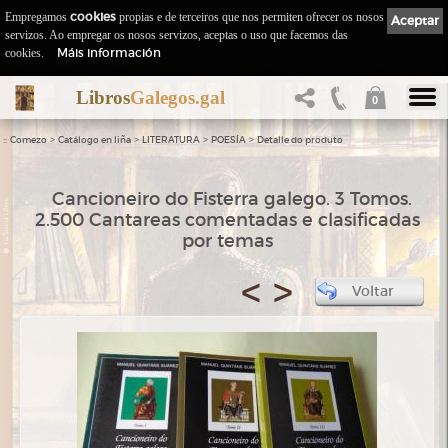
Empregamos
cookies
propias e de terceiros que nos permiten ofrecer os nosos
Aceptar
servizos. Ao empregar os nosos servizos, aceptas o uso que facemos das
Máis información
cookies.
Libros
Galegos.gal
0
::
>
>
>
>
Comezo
Catálogo en liña
LITERATURA
POESÍA
Detalle do produto
Cancioneiro do Fisterra galego. 3 Tomos.
2.500 Cantareas comentadas e clasificadas
por temas
<
>
Voltar