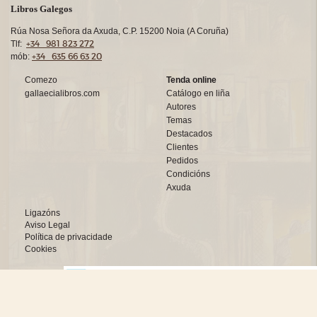
Libros Galegos
Rúa Nosa Señora da Axuda, C.P. 15200 Noia (A Coruña)
+34 981 823 272
Tlf:
+34 635 66 63 20
mób:
Comezo
Tenda online
gallaecialibros.com
Catálogo en liña
Autores
Temas
Destacados
Clientes
Pedidos
Condicións
Axuda
Ligazóns
Aviso Legal
Política de privacidade
Cookies
Deseño web:->
kantaronet - Deseño de páxinas web en Galicia