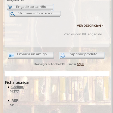
Engadir ao carriño
Ver máis información
VER DESCRICIóN
+
Precios con IVE engadido.
Enviar a un amigo
Imprimir produto
aquí.
Descargar o Adobe PDF Reader
Ficha técnica:
Código:
14377
REF:
Sb55