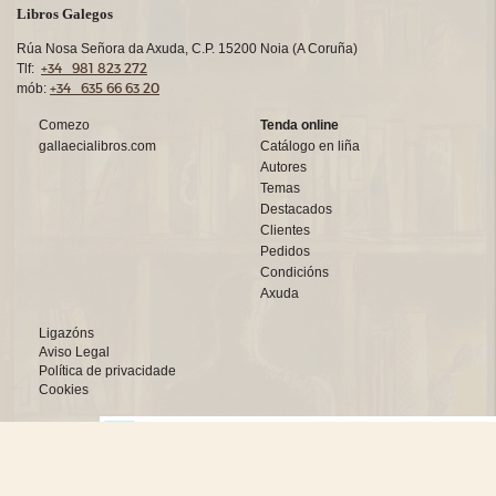
Libros Galegos
Rúa Nosa Señora da Axuda, C.P. 15200 Noia (A Coruña)
+34 981 823 272
Tlf:
+34 635 66 63 20
mób:
Comezo
Tenda online
gallaecialibros.com
Catálogo en liña
Autores
Temas
Destacados
Clientes
Pedidos
Condicións
Axuda
Ligazóns
Aviso Legal
Política de privacidade
Cookies
Deseño web:->
kantaronet - Deseño de páxinas web en Galicia