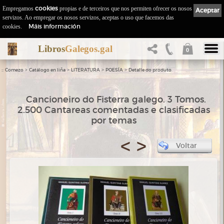
Empregamos
cookies
propias e de terceiros que nos permiten ofrecer os nosos
Aceptar
servizos. Ao empregar os nosos servizos, aceptas o uso que facemos das
Máis información
cookies.
Libros
Galegos.gal
0
::
>
>
>
>
Comezo
Catálogo en liña
LITERATURA
POESÍA
Detalle do produto
Cancioneiro do Fisterra galego. 3 Tomos.
2.500 Cantareas comentadas e clasificadas
por temas
<
>
Voltar