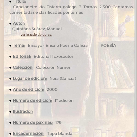
Título:
Cancioneiro do Fisterra galego. 3 Tomos. 2.500 Cantareas
comentadas e clasificadas por temas
Autor:
Quintáns Suárez, Manuel
Ver listado de obras.
Tema:
Ensayo - Ensaio Poesía Galicia POESÍA
Editorial:
Editorial Toxosoutos
Colección:
Colección Numen
Lugar de edición:
Noia (Galicia)
Ano de edición:
2000
Numero de edición:
1ª edición
Ilustrador:
Número de páxinas:
179
Encadernación:
Tapa blanda