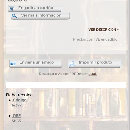
Engadir ao carriño
Ver máis información
VER DESCRICIóN
+
Precios con IVE engadido.
Enviar a un amigo
Imprimir produto
aquí.
Descargar o Adobe PDF Reader
Ficha técnica:
Código:
14377
REF:
Sb55