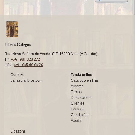
Libros Galegos
Rúa Nosa Señora da Axuda, C.P. 15200 Noia (A Coruña)
+34 981 823 272
Tlf:
+34 635 66 63 20
mób:
Comezo
Tenda online
gallaecialibros.com
Catálogo en liña
Autores
Temas
Destacados
Clientes
Pedidos
Condicións
Axuda
Ligazóns