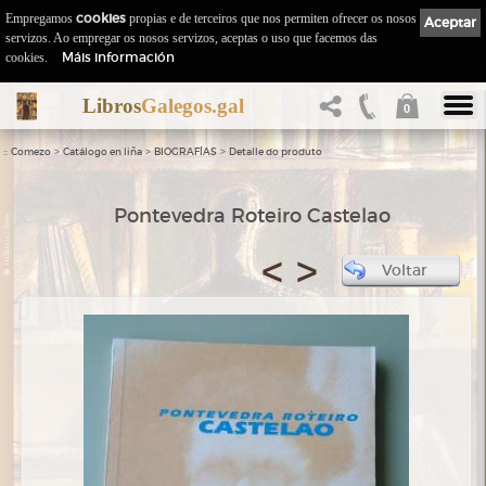
Empregamos
cookies
propias e de terceiros que nos permiten ofrecer os nosos
Aceptar
servizos. Ao empregar os nosos servizos, aceptas o uso que facemos das
Máis información
cookies.
Libros
Galegos.gal
0
::
>
>
>
Comezo
Catálogo en liña
BIOGRAFÍAS
Detalle do produto
Pontevedra Roteiro Castelao
<
>
Voltar