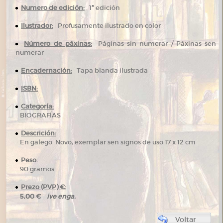
Numero de edición:
1ª edición
Ilustrador:
Profusamente ilustrado en color
Número de páxinas:
Páginas sin numerar / Páxinas sen
numerar
Encadernación:
Tapa blanda ilustrada
ISBN:
Categoría:
BIOGRAFÍAS
Descrición:
En galego. Novo, exemplar sen signos de uso 17 x 12 cm
Peso.
90 gramos
Prezo (PVP) €:
ive enga.
5,00 €
Voltar