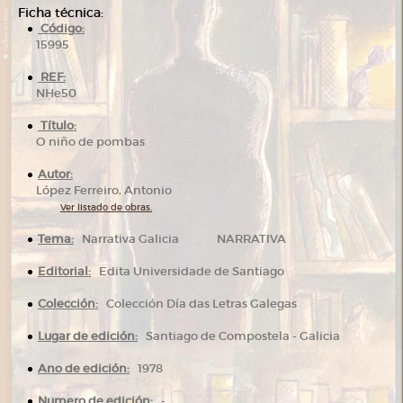
Ficha técnica:
Código:
15995
REF:
NHe50
Título:
O niño de pombas
Autor:
López Ferreiro, Antonio
Ver listado de obras.
Tema:
Narrativa Galicia NARRATIVA
Editorial:
Edita Universidade de Santiago
Colección:
Colección Día das Letras Galegas
Lugar de edición:
Santiago de Compostela - Galicia
Ano de edición:
1978
Numero de edición:
-