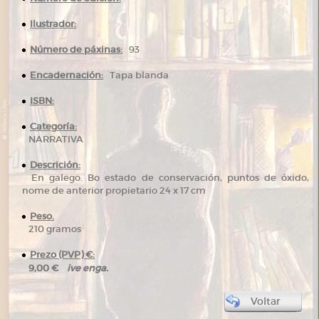
Ilustrador:
Número de páxinas:
93
Encadernación:
Tapa blanda
ISBN:
Categoría:
NARRATIVA
Descrición:
En galego. Bo estado de conservación, puntos de óxido,
nome de anterior propietario 24 x 17 cm
Peso.
210 gramos
Prezo (PVP) €:
ive enga.
9,00 €
Voltar