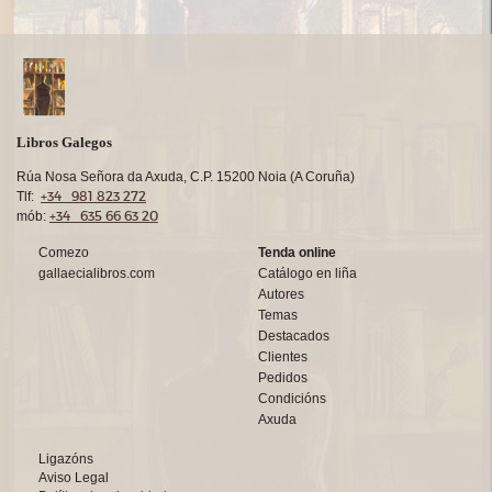
Libros Galegos
Rúa Nosa Señora da Axuda, C.P. 15200 Noia (A Coruña)
+34 981 823 272
Tlf:
+34 635 66 63 20
mób:
Comezo
Tenda online
gallaecialibros.com
Catálogo en liña
Autores
Temas
Destacados
Clientes
Pedidos
Condicións
Axuda
Ligazóns
Aviso Legal