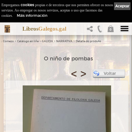
Empregamos
cookies
propias e de terceiros que nos permiten ofrecer os nosos
Aceptar
servizos. Ao empregar os nosos servizos, aceptas o uso que facemos das
Máis información
cookies.
Libros
Galegos.gal
0
::
>
>
>
>
Comezo
Catálogo en liña
GALICIA
NARRATIVA
Detalle do produto
O niño de pombas
<
>
Voltar