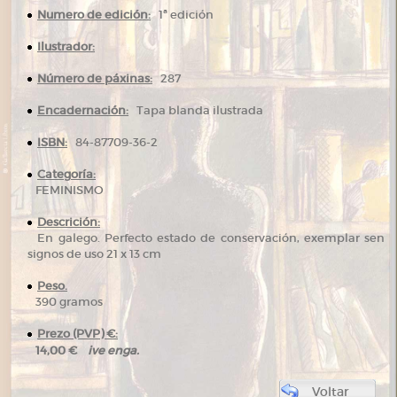
Numero de edición:
1ª edición
Ilustrador:
Número de páxinas:
287
Encadernación:
Tapa blanda ilustrada
ISBN:
84-87709-36-2
Categoría:
FEMINISMO
Descrición:
En galego. Perfecto estado de conservación, exemplar sen
signos de uso 21 x 13 cm
Peso.
390 gramos
Prezo (PVP) €:
ive enga.
14,00 €
Voltar