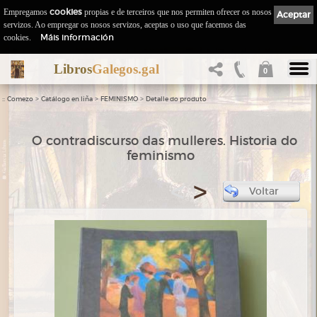
Empregamos
cookies
propias e de terceiros que nos permiten ofrecer os nosos
Aceptar
servizos. Ao empregar os nosos servizos, aceptas o uso que facemos das
Máis información
cookies.
Libros
Galegos.gal
0
::
>
>
>
Comezo
Catálogo en liña
FEMINISMO
Detalle do produto
O contradiscurso das mulleres. Historia do
feminismo
<
>
Voltar