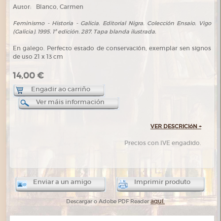
Autor:
Blanco, Carmen
Feminismo - Historia - Galicia. Editorial Nigra. Colección Ensaio. Vigo
(Galicia). 1995. 1ª edición. 287. Tapa blanda ilustrada.
En galego. Perfecto estado de conservación, exemplar sen signos
de uso 21 x 13 cm
14,00 €
Engadir ao carriño
Ver máis información
VER DESCRICIóN
+
Precios con IVE engadido.
Enviar a un amigo
Imprimir produto
aquí.
Descargar o Adobe PDF Reader