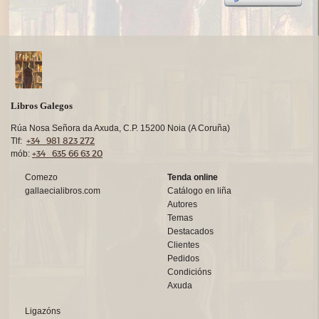
Libros Galegos
Rúa Nosa Señora da Axuda, C.P. 15200 Noia (A Coruña)
+34 981 823 272
Tlf:
+34 635 66 63 20
mób:
Comezo
Tenda online
gallaecialibros.com
Catálogo en liña
Autores
Temas
Destacados
Clientes
Pedidos
Condicións
Axuda
Ligazóns