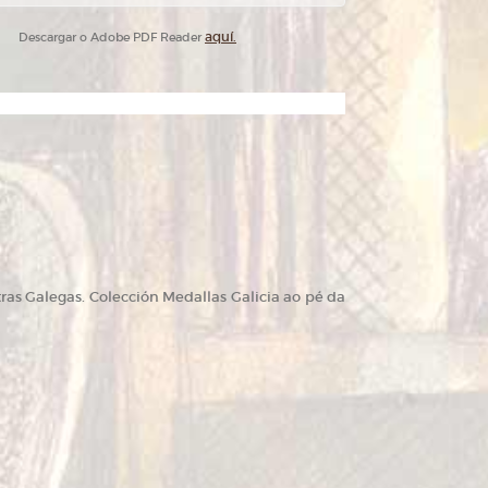
aquí.
Descargar o Adobe PDF Reader
as Galegas. Colección Medallas Galicia ao pé da