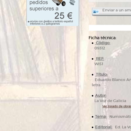
Enviar a un am
Ficha técnica:
Código:
09312
REF:
Wi51
Título:
Eduardo Blanco Amor
letra
Autor:
La Voz de Galicia
Ver listado de obras
Tema:
Numismát
Editorial:
Ed. La Vo