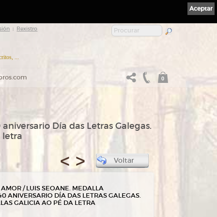
Aceptar
sión
Rexistro
|
itos, ...
ibros.com
0
iversario Día das Letras Galegas.
 letra
<
>
Voltar
AMOR / LUIS SEOANE. MEDALLA
0 ANIVERSARIO DÍA DAS LETRAS GALEGAS.
AS GALICIA AO PÉ DA LETRA