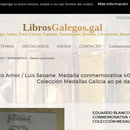
Máis información
o empregar os nosos servizos, aceptas o uso que facemos das cookies.
Inicio Se
Libros
Galegos.gal
gos, Antigos, Raros, Curiosos, Esgotados, Descatalogados, Ilustrados, Coleccionismo, Manuscr
TEMAS
DESTACADOS
AXUDA
CONTACTO
Gallaecial
>
>
CIA
NUMISMÁTICA
Detalle do produto
 Amor / Luis Seoane. Medalla conmemorativa 40 an
Colección Medallas Galicia ao pé da
EDUARDO BLANCO 
CONMEMORATIVA 4
COLECCIÓN MEDALL