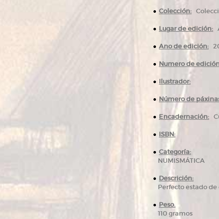
Colección:
Colecció
Lugar de edición:
A
Ano de edición:
20
Numero de edición
Ilustrador:
Número de páxinas
Encadernación:
Cu
ISBN:
Categoría:
NUMISMÁTICA
Descrición:
Perfecto estado de 
Peso.
110 gramos