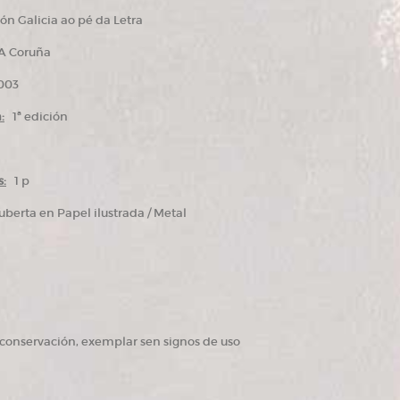
n Galicia ao pé da Letra
 Coruña
03
:
1ª edición
:
1 p
berta en Papel ilustrada / Metal
conservación, exemplar sen signos de uso