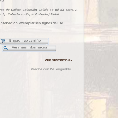
cia
oz de Galicia. Colección Galicia ao pé da Letra. A
. 1 p. Cuberta en Papel ilustrada / Metal.
onservación, exemplar sen signos de uso
Engadir ao carriño
Ver máis información
VER DESCRICIóN
+
Precios con IVE engadido.