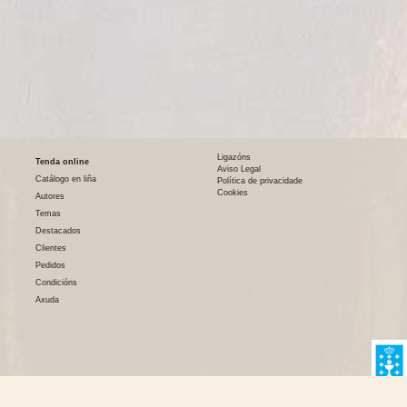
Ligazóns
Tenda online
Aviso Legal
Catálogo en liña
Política de privacidade
Cookies
Autores
Temas
Destacados
Clientes
Pedidos
Condicións
Axuda