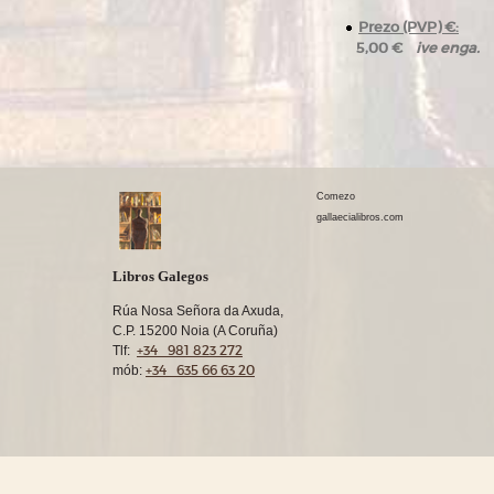
Prezo (PVP) €:
ive enga.
5,00 €
Comezo
gallaecialibros.com
Libros Galegos
Rúa Nosa Señora da Axuda,
C.P. 15200 Noia (A Coruña)
+34 981 823 272
Tlf:
+34 635 66 63 20
mób: