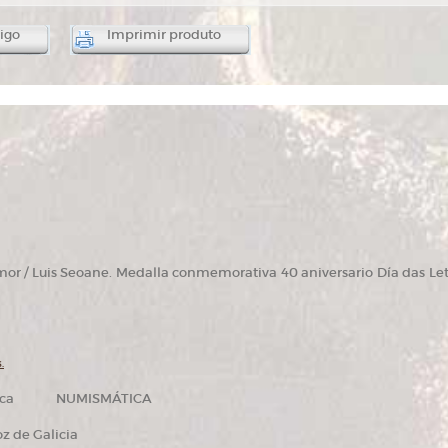
igo
Imprimir produto
 / Luis Seoane. Medalla conmemorativa 40 aniversario Día das Letr
.
ica NUMISMÁTICA
z de Galicia