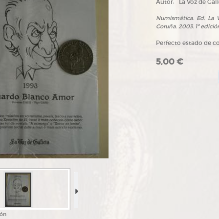
Autor:
La Voz de Gali
Numismática. Ed. La V
Coruña. 2003. 1ª edición
Perfecto estado de c
5,00 €
ión