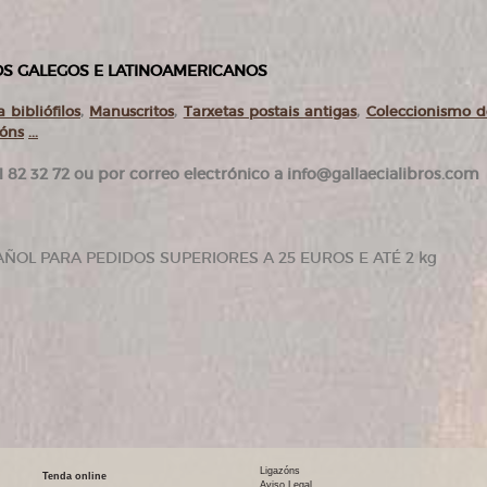
ROS GALEGOS E LATINOAMERICANOS
 bibliófilos
,
Manuscritos
,
Tarxetas postais antigas
,
Coleccionismo 
ións
...
 82 32 72 ou por correo electrónico a info@gallaecialibros.com
AÑOL PARA PEDIDOS SUPERIORES A 25 EUROS E ATÉ 2 kg
Ligazóns
Tenda online
Aviso Legal