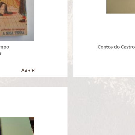
empo
Contos do Castrom
a
ABRIR