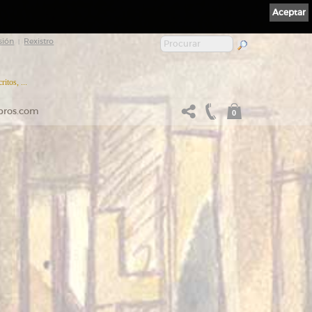
Aceptar
sión
Rexistro
|
itos, ...
ibros.com
0