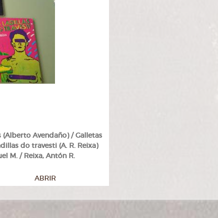
(Alberto Avendaño) / Galletas
llas do travesti (A. R. Reixa)
l M. / Reixa, Antón R.
ABRIR