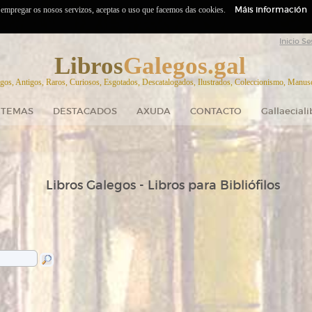
Máis información
o empregar os nosos servizos, aceptas o uso que facemos das cookies.
Inicio Se
Libros
Galegos.gal
gos, Antigos, Raros, Curiosos, Esgotados, Descatalogados, Ilustrados, Coleccionismo, Manuscr
TEMAS
DESTACADOS
AXUDA
CONTACTO
Gallaecial
Libros Galegos - Libros para Bibliófilos