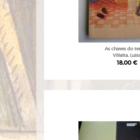
As chaves do t
Villalta, Luis
18,00 €