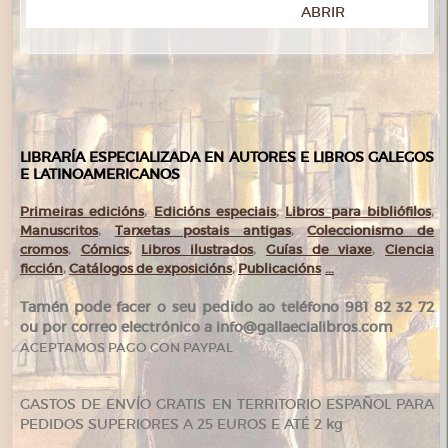
ABRIR
LIBRARÍA ESPECIALIZADA EN AUTORES E LIBROS GALEGOS
E LATINOAMERICANOS
Primeiras edicións
,
Edicións especiais
,
Libros para bibliófilos
,
Manuscritos
,
Tarxetas postais antigas
,
Coleccionismo de
cromos
,
Cómics
,
Libros ilustrados
,
Guías de viaxe
,
Ciencia
ficción
,
Catálogos de exposicións
,
Publicacións
...
Tamén pode facer o seu pedido ao teléfono 981 82 32 72
ou por correo electrónico a info@gallaecialibros.com
ACEPTAMOS PAGO CON PAYPAL
GASTOS DE ENVÍO GRATIS EN TERRITORIO ESPAÑOL PARA
PEDIDOS SUPERIORES A 25 EUROS E ATÉ 2 kg