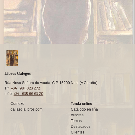
Libros Galegos
Rúa Nosa Señora da Axuda, C.P. 15200 Noia (A Coruña)
+34 981 823 272
Tlf:
+34 635 66 63 20
mób:
Comezo
Tenda online
gallaecialibros.com
Catálogo en liña
Autores
Temas
Destacados
Clientes