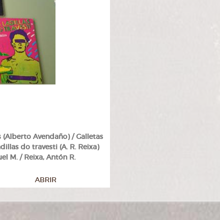
(Alberto Avendaño) / Galletas
llas do travesti (A. R. Reixa)
l M. / Reixa, Antón R.
ABRIR