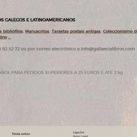
ROS GALEGOS E LATINOAMERICANOS
 bibliófilos
,
Manuscritos
,
Tarxetas postais antigas
,
Coleccionismo 
ións
...
 82 32 72 ou por correo electrónico a info@gallaecialibros.com
AÑOL PARA PEDIDOS SUPERIORES A 25 EUROS E ATÉ 2 kg
Ligazóns
Tenda online
Aviso Legal