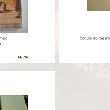
empo
Contos do Castrom
a
ABRIR