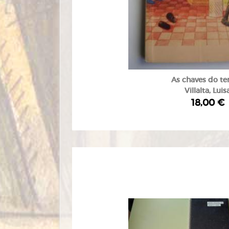
As chaves do t
Villalta, Luis
18,00 €