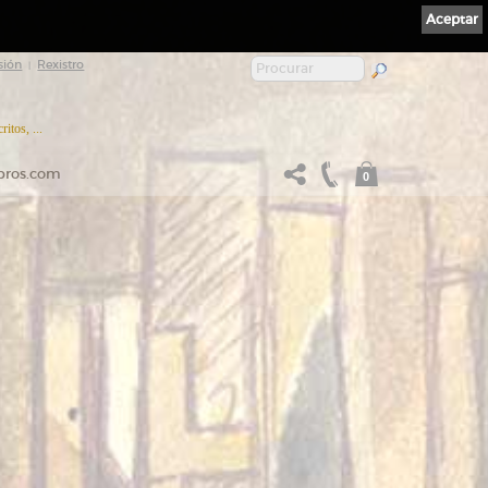
Aceptar
sión
Rexistro
|
itos, ...
ibros.com
0