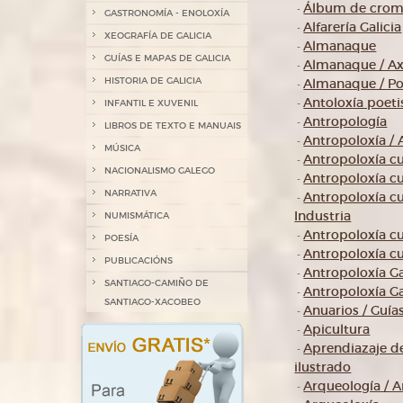
Álbum de cromo
-
GASTRONOMÍA - ENOLOXÍA
Alfarería Galicia
-
XEOGRAFÍA DE GALICIA
Almanaque
-
GUÍAS E MAPAS DE GALICIA
Almanaque / A
-
HISTORIA DE GALICIA
Almanaque / Po
-
Antoloxía poeti
INFANTIL E XUVENIL
-
Antropología
-
LIBROS DE TEXTO E MANUAIS
Antropoloxía / 
-
MÚSICA
Antropoloxía cu
-
NACIONALISMO GALEGO
Antropoloxía cu
-
NARRATIVA
Antropoloxía cul
-
Industria
NUMISMÁTICA
Antropoloxía cul
-
POESÍA
Antropoloxía cu
-
PUBLICACIÓNS
Antropoloxía Ga
-
SANTIAGO-CAMIÑO DE
Antropoloxía Gal
-
SANTIAGO-XACOBEO
Anuarios / Guía
-
Apicultura
-
Aprendiazaje de 
-
ilustrado
Arqueología / A
-