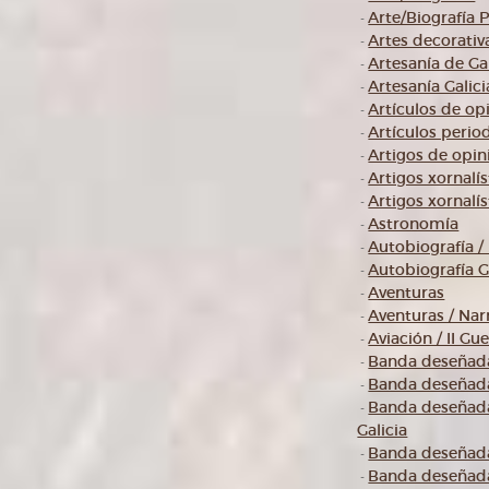
Arte/Biografía P
-
Artes decorativ
-
Artesanía de Gal
-
Artesanía Galici
-
Artículos de op
-
Artículos period
-
Artigos de opin
-
Artigos xornalís
-
Artigos xornalís
-
Astronomía
-
Autobiografía / 
-
Autobiografía G
-
Aventuras
-
Aventuras / Nar
-
Aviación / II Gu
-
Banda deseñad
-
Banda deseñad
-
Banda deseñada
-
Galicia
Banda deseñada
-
Banda deseñada
-