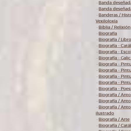
Banda deseñad
-
Banda deseñada
-
Banderas / Histo
-
Vexiloloxía
Biblia / Relixión
-
Biografía
-
Biografía / Libr
-
Biografía - Cat
-
Biografía - Esco
-
Biografía - Galic
-
Biografía - Pint
-
Biografía - Pin
-
Biografía - Pint
-
Biografía - Pint
-
Biografía - Poes
-
Biografía / Anto
-
Biografía / Anto
-
Biografía / Antol
-
ilustrado
Biografía / Arte
-
Biografía / Catá
-