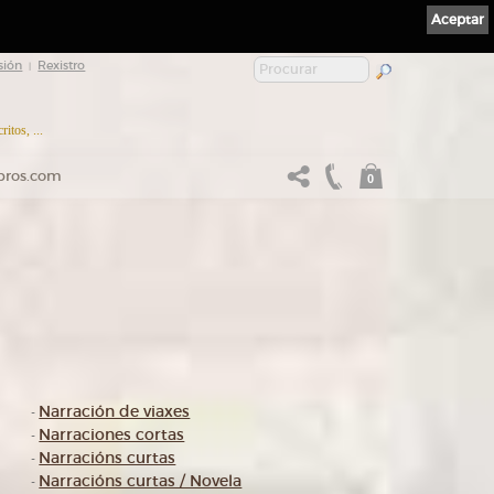
Aceptar
sión
Rexistro
|
itos, ...
ibros.com
0
Narración de viaxes
-
Narraciones cortas
-
Narracións curtas
-
Narracións curtas / Novela
-