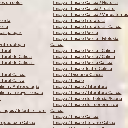
s en color
Ensayo - Ensaio Galicia / Historia
-
Ensayo - Ensaio Galicia / Teatro
-
Ensayo - Ensaio Galicia / Varios tema
-
xenda
Ensayo - Ensaio Literatura
-
esía
Ensayo - Ensaio Literatura - Galicia
-
sas galegas
Ensayo - Ensaio Poesía
-
Ensayo - Ensaio Poesía - Filoloxía
-
Antropología
Galicia
ltural
Ensayo - Ensaio Poesía - Galicia
-
ltural de Galicia
Ensayo - Ensaio Poesía / Galicia
-
tural de Galicia -
Ensayo - Ensaio Poesía Galicia
-
Ensayo - Ensaio Teatro Galicia
-
tural Galicia
Ensayo / Discurso Galicia
-
ltural Galiza
Ensayo / Ensaio
-
licia / Antropología
Ensayo / Ensaio / Literatura
-
icia / Ensayo - ensaio
Ensayo / Ensaio / Literatura Galicia
-
s
Ensayo / Ensaio de Bioloxía /Fauna
-
Ensayo / Ensaio de Economía de
-
inglés / Infantil / Libro
Galicia
Ensayo / Ensaio Galicia
-
rqueoloxía Galicia
Ensayo / Ensaio literario Galicia
-