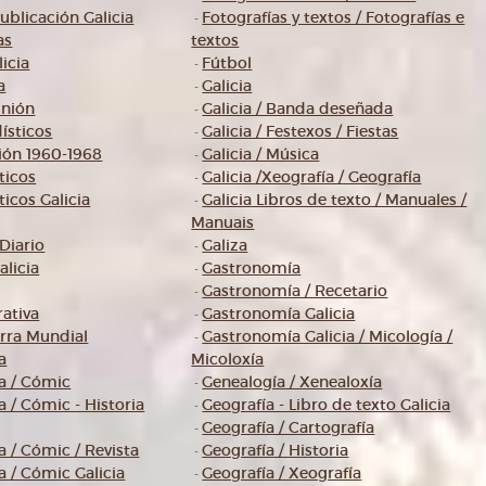
ublicación Galicia
Fotografías y textos / Fotografías e
-
as
textos
icia
Fútbol
-
a
Galicia
-
inión
Galicia / Banda deseñada
-
ísticos
Galicia / Festexos / Fiestas
-
ión 1960-1968
Galicia / Música
-
ticos
Galicia /Xeografía / Geografía
-
ticos Galicia
Galicia Libros de texto / Manuales /
-
Manuais
Diario
Galiza
-
alicia
Gastronomía
-
Gastronomía / Recetario
-
rativa
Gastronomía Galicia
-
erra Mundial
Gastronomía Galicia / Micología /
-
a
Micoloxía
a / Cómic
Genealogía / Xenealoxía
-
 / Cómic - Historia
Geografía - Libro de texto Galicia
-
Geografía / Cartografía
-
 / Cómic / Revista
Geografía / Historia
-
 / Cómic Galicia
Geografía / Xeografía
-