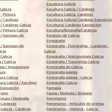
Escultura Galicia
-
Galicia
Escultura Galicia / Catálogo
-
 - Pintura
Escultura Galicia. Catálogo
-
 / Catálogo
Escultura Galicia/ Catálogo Exposici
-
 / Catálogo Galicia
Escultura/ Catálogo Exposición
-
 / Pintura Galicia
Escultura/Biografía/Catálogo
-
 / Santiago de
Estatuto de Galicia
-
Etnografía
-
 / Santiago de
Etnografía - Fotografías - Catálogo -
-
icia
Galicia
 Galicia
Etnografía / Antropoloxía Galicia
-
 / Galicia
Etnografía / Toponimia Galicia
-
gía / Arqueoloxía
Etnografía de Galicia
-
tura
Etnografía galega
-
ura Galicia
Etnografía galega - Galicia
-
tura Galicia / Xacobeo
Etnografía Galicia
-
 Exposición
Fantasía
-
riano
Fauna / Biología / Bioloxía
-
Ensaio / Biografía
Feminismo
-
a Catálogo
Feminismo - Artículos de prensa
-
 Galicia - Catálogo
Feminismo - Historia - Galicia
-