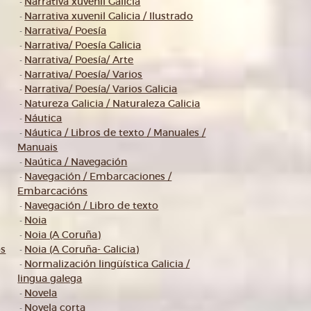
Narrativa xuvenil Galicia
-
Narrativa xuvenil Galicia / Ilustrado
-
Narrativa/ Poesía
-
Narrativa/ Poesía Galicia
-
Narrativa/ Poesía/ Arte
-
Narrativa/ Poesía/ Varios
-
Narrativa/ Poesía/ Varios Galicia
-
Natureza Galicia / Naturaleza Galicia
-
Náutica
-
Náutica / Libros de texto / Manuales /
-
Manuais
Naútica / Navegación
-
Navegación / Embarcaciones /
-
Embarcacións
Navegación / Libro de texto
-
Noia
-
Noia (A Coruña)
-
os
Noia (A Coruña- Galicia)
-
Normalización lingüística Galicia /
-
lingua galega
Novela
-
Novela corta
-