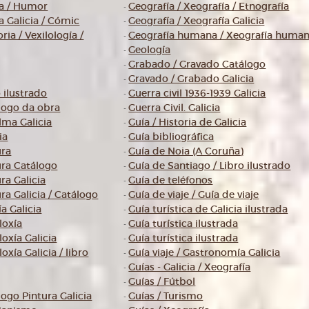
a / Humor
Geografía / Xeografía / Etnografía
-
 Galicia / Cómic
Geografía / Xeografía Galicia
-
ria / Vexilología /
Geografía humana / Xeografía huma
-
Geología
-
Grabado / Gravado Catálogo
-
Gravado / Grabado Galicia
-
o ilustrado
Guerra civil 1936-1939 Galicia
-
álogo da obra
Guerra Civil. Galicia
-
lma Galicia
Guía / Historia de Galicia
-
ia
Guía bibliográfica
-
ura
Guía de Noia (A Coruña)
-
tura Catálogo
Guía de Santiago / Libro ilustrado
-
ura Galicia
Guía de teléfonos
-
ura Galicia / Catálogo
Guía de viaje / Guía de viaje
-
ía Galicia
Guía turística de Galicia ilustrada
-
loxía
Guía turística ilustrada
-
loxía Galicia
Guía turística ilustrada
-
oxía Galicia / libro
Guía viaje / Gastronomía Galicia
-
Guías - Galicia / Xeografía
-
Guías / Fútbol
-
logo Pintura Galicia
Guías / Turismo
-