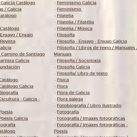
 Galicia Catálogo
Feminismo Galicia
-
s / Galicia
Feminismo.
-
 Catálogo
Filatelia
-
s
Filatelia / Filatélia
-
/ Catálogo
Filatelia / Música
-
/ Ensayo / Ensaio
Filosofía
-
 Revista
Filosofía - Ensayo - Ensaio Galicia
-
alicia
Filosofía / Libros de texto / Manuales 
-
- Camino de Santiago
Manuais
artista Galicia
Filosofía / Socioloxía
-
Fundación
Filosofía Galicia
-
Filosofía/ Libro de texto
-
 Catálogo
Física
-
 Catálogo Galicia
Flora
-
 Biografía
Flora de Galicia
-
Escultura - Galicia -
Flora galega
-
Fotobiografía / Libro ilustrado
-
 Poesía
Fotografía
-
 Poesía Galicia
Fotografía / Imaxes fotográficas
-
iografía
Fotografía / Imaxes fotográficas -
-
Catálogo
Poesía