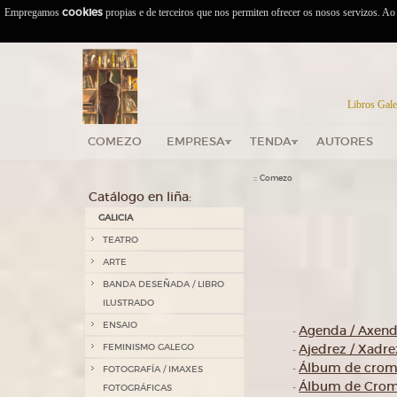
Empregamos
cookies
propias e de terceiros que nos permiten ofrecer os nosos servizos. A
Libros Gale
COMEZO
EMPRESA
TENDA
AUTORES
::
Comezo
Catálogo en liña:
GALICIA
TEATRO
ARTE
BANDA DESEÑADA / LIBRO
ILUSTRADO
ENSAIO
Agenda / Axen
-
FEMINISMO GALEGO
Ajedrez / Xadre
-
Álbum de cro
-
FOTOGRAFÍA / IMAXES
Álbum de Cromo
-
FOTOGRÁFICAS