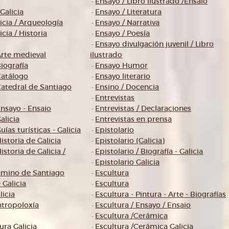
Ensayo / Libro ilustrado /Ensaio
-
Galicia
Ensayo / Literatura
-
icia / Arqueología
Ensayo / Narrativa
-
cia / Historia
Ensayo / Poesía
-
Ensayo divulgación juvenil / Libro
-
Arte medieval
ilustrado
Biografía
Ensayo Humor
-
Catálogo
Ensayo literario
-
Catedral de Santiago
Ensino / Docencia
-
Entrevistas
-
Ensayo - Ensaio
Entrevistas / Declaraciones
-
alicia
Entrevistas en prensa
-
uías turísticas - Galicia
Epistolario
-
istoria de Galicia
Epistolario (Galicia)
-
istoria de Galicia /
Epistolario / Biografía - Galicia
-
Epistolario Galicia
-
amino de Santiago
Escultura
-
 Galicia
Escultura
-
licia
Escultura - Pintura - Arte - Biografías
-
ntropoloxía
Escultura / Ensayo / Ensaio
-
Escultura /Cerámica
-
ura Galicia
Escultura /Cerámica Galicia
-