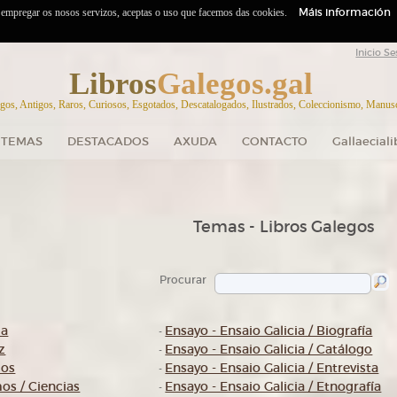
Máis información
o empregar os nosos servizos, aceptas o uso que facemos das cookies.
Inicio Se
Libros
Galegos.gal
gos, Antigos, Raros, Curiosos, Esgotados, Descatalogados, Ilustrados, Coleccionismo, Manuscr
TEMAS
DESTACADOS
AXUDA
CONTACTO
Gallaecial
Temas - Libros Galegos
Procurar
da
Ensayo - Ensaio Galicia / Biografía
-
z
Ensayo - Ensaio Galicia / Catálogo
-
mos
Ensayo - Ensaio Galicia / Entrevista
-
s / Ciencias
Ensayo - Ensaio Galicia / Etnografía
-