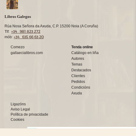
Libros Galegos
Rúa Nosa Señora da Axuda, C.P. 15200 Noia (A Coruña)
+34 981 823 272
Tlf:
+34 635 66 63 20
mób:
Comezo
Tenda online
gallaecialibros.com
Catálogo en liña
Autores
Temas
Destacados
Clientes
Pedidos
Condicións
Axuda
Ligazóns
Aviso Legal
Política de privacidade
Cookies