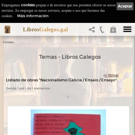
Empregamos
cookies
propias e de terceiros que nos permiten ofrecer os nosos
Aceptar
servizos. Ao empregar os nosos servizos, aceptas o uso que facemos das
Máis información
cookies.
Libros
Galegos.gal
0
::
Comezo
Temas - Libros Galegos
<< Voltar
Listado de obras "Nacionalismo Galicia / Ensaio / Ensayo":
Dende 1 até 1 de 1 elementos
1