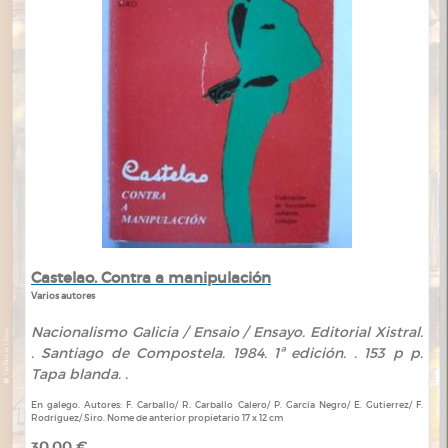
Castelao. Contra a manipulación
Varios autores
Nacionalismo Galicia / Ensaio / Ensayo. Editorial Xistral.
. Santiago de Compostela. 1984. 1ª edición. . 153 p p.
Tapa blanda. .
En galego. Autores: F. Carballo/ R. Carballo Calero/ P. García Negro/ E. Gutierrez/ F.
Rodríguez/ Siro. Nome de anterior propietario 17 x 12 cm
30,00 €