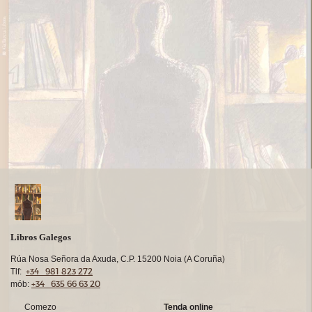
Libros Galegos
Rúa Nosa Señora da Axuda, C.P. 15200 Noia (A Coruña)
+34 981 823 272
Tlf:
+34 635 66 63 20
mób:
Comezo
Tenda online