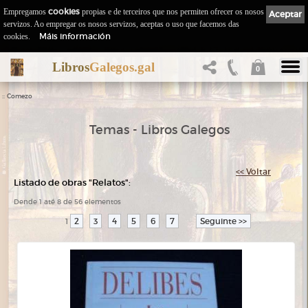
Empregamos
cookies
propias e de terceiros que nos permiten ofrecer os nosos
Aceptar
servizos. Ao empregar os nosos servizos, aceptas o uso que facemos das
Máis información
cookies.
Libros
Galegos.gal
0
::
Comezo
Temas - Libros Galegos
<< Voltar
Listado de obras "Relatos":
Dende 1 até 8 de 56 elementos
2
3
4
5
6
7
Seguinte >>
1