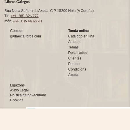
Libros Galegos
Rúa Nosa Señora da Axuda, C.P. 15200 Noia (A Coruña)
+34 981 823 272
Tlf:
+34 635 66 63 20
mób:
Comezo
Tenda online
gallaecialibros.com
Catálogo en liña
Autores
Temas
Destacados
Clientes
Pedidos
Condicións
Axuda
Ligazóns
Aviso Legal
Política de privacidade
Cookies
Deseño web:->
kantaronet - Deseño de páxinas web en Galicia