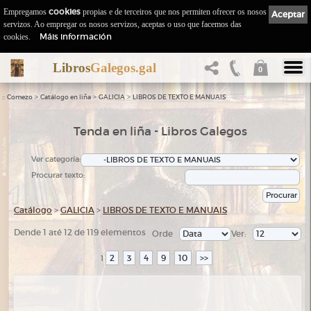
Empregamos
cookies
propias e de terceiros que nos permiten ofrecer os nosos
Aceptar
servizos. Ao empregar os nosos servizos, aceptas o uso que facemos das
Máis información
cookies.
Libros
Galegos.gal
0
::
>
>
>
Comezo
Catálogo en liña
GALICIA
LIBROS DE TEXTO E MANUAIS
Tenda en liña - Libros Galegos
Ver categoría:
Procurar texto:
Catálogo
>
GALICIA
>
LIBROS DE TEXTO E MANUAIS
Dende 1 até 12 de 119 elementos
Orde
Ver:
2
3
4
9
10
>>
1