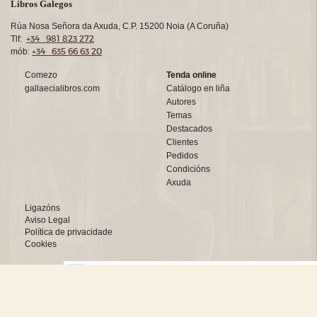
Libros Galegos
Rúa Nosa Señora da Axuda, C.P. 15200 Noia (A Coruña)
+34 981 823 272
Tlf:
+34 635 66 63 20
mób:
Comezo
Tenda online
gallaecialibros.com
Catálogo en liña
Autores
Temas
Destacados
Clientes
Pedidos
Condicións
Axuda
Ligazóns
Aviso Legal
Política de privacidade
Cookies
Deseño web:->
kantaronet - Deseño de páxinas web en Galicia