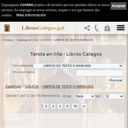
Empregamos
cookies
propias e de terceiros que nos permiten ofrecer os nosos
Aceptar
servizos. Ao empregar os nosos servizos, aceptas o uso que facemos das
Máis información
cookies.
Libros
Galegos.gal
0
::
>
>
>
Comezo
Catálogo en liña
GALICIA
LIBROS DE TEXTO E MANUAIS
Tenda en liña - Libros Galegos
Ver categoría:
Procurar texto:
Catálogo
>
GALICIA
>
LIBROS DE TEXTO E MANUAIS
Dende 1 até 12 de 119 elementos
Orde
Ver:
2
3
4
9
10
>>
1