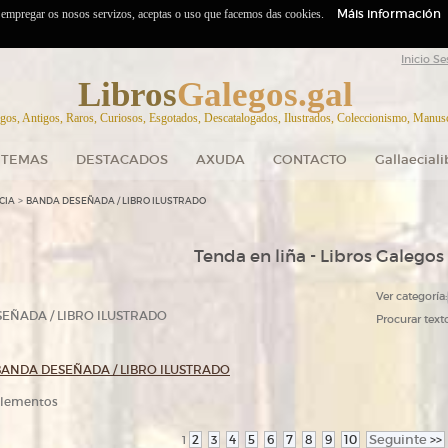
Máis información
o empregar os nosos servizos, aceptas o uso que facemos das cookies.
Inicio Se
Libros
Galegos.gal
gos, Antigos, Raros, Curiosos, Esgotados, Descatalogados, Ilustrados, Coleccionismo, Manuscr
TEMAS
DESTACADOS
AXUDA
CONTACTO
Gallaecial
>
CIA
BANDA DESEÑADA / LIBRO ILUSTRADO
Tenda en liña - Libros Galegos
Ver categoría:
EÑADA / LIBRO ILUSTRADO
Procurar texto
BANDA DESEÑADA / LIBRO ILUSTRADO
 elementos
2
3
4
5
6
7
8
9
10
Seguinte
>>
1