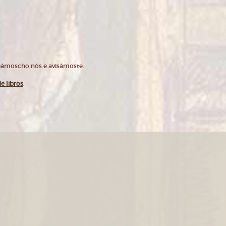
opámoscho nós e avisámoste.
e libros
.