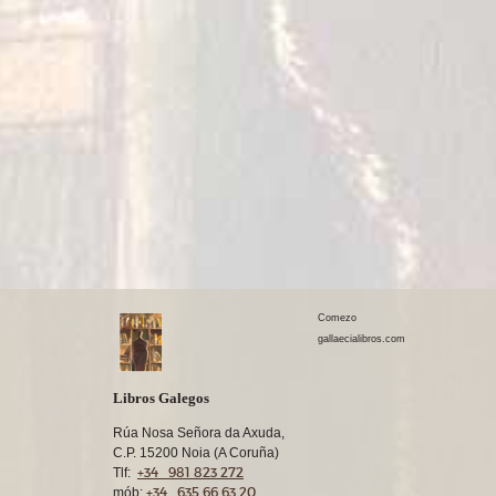
Comezo
gallaecialibros.com
Libros Galegos
Rúa Nosa Señora da Axuda,
C.P. 15200 Noia (A Coruña)
+34 981 823 272
Tlf:
+34 635 66 63 20
mób: