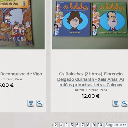
 Reconquista de Vigo
Os Bolechas (2 libros): Florencio
Delgado Gurriarán - Xela Arias. As
:
Carreiro, Pepe
5,00 €
miñas primeiras Letras Galegas
Autor:
Carreiro, Pepe
12,00 €
2
3
4
5
6
7
8
9
10
Seguinte
>>
1