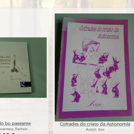
do bo paseante
Cofrades do cristo da Autonomía
uventeny, Raimon
Autor:
Siro