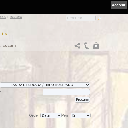
Aceptar
sión
Rexistro
|
itos, ...
ibros.com
0
:
Orde
Ver: