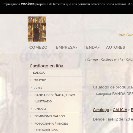
Empregamos
cookies
propias e de terceiros que nos permiten ofrecer os nosos servizos. A
Libros Gale
COMEZO
EMPRESA
TENDA
AUTORES
::
>
>
Comezo
Catálogo en liña
GALI
Catálogo en liña:
GALICIA
TEATRO
Catálogo de produtos:
ARTE
BANDA DES
Categoría:
BANDA DESEÑADA / LIBRO
ILUSTRADO
ENSAIO
Catálogo
>
GALICIA
>
FEMINISMO GALEGO
Dende 1 até 12 de 120
FOTOGRAFÍA / IMAXES
FOTOGRÁFICAS