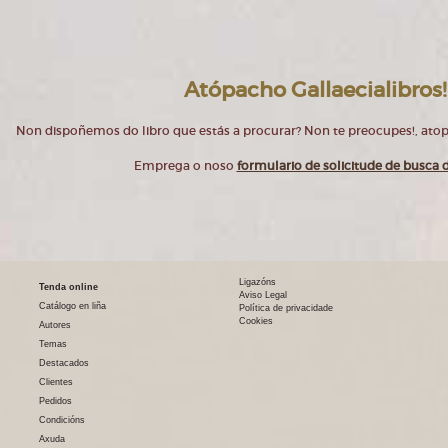
Atópacho Gallaecialibros!
Non dispoñemos do libro que estás a procurar? Non te preocupes!, at
Emprega o noso
formulario de solicitude de busca d
Ligazóns
Tenda online
Aviso Legal
Catálogo en liña
Política de privacidade
Cookies
Autores
Temas
Destacados
Clientes
Pedidos
Condicións
Axuda