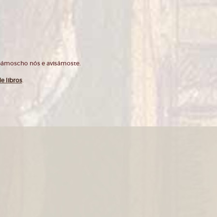
opámoscho nós e avisámoste.
e libros
.