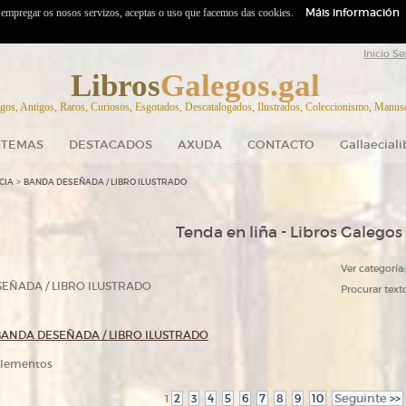
Máis información
o empregar os nosos servizos, aceptas o uso que facemos das cookies.
Inicio Se
Libros
Galegos.gal
gos, Antigos, Raros, Curiosos, Esgotados, Descatalogados, Ilustrados, Coleccionismo, Manuscr
TEMAS
DESTACADOS
AXUDA
CONTACTO
Gallaecial
>
CIA
BANDA DESEÑADA / LIBRO ILUSTRADO
Tenda en liña - Libros Galegos
Ver categoría:
EÑADA / LIBRO ILUSTRADO
Procurar texto
BANDA DESEÑADA / LIBRO ILUSTRADO
 elementos
2
3
4
5
6
7
8
9
10
Seguinte
>>
1