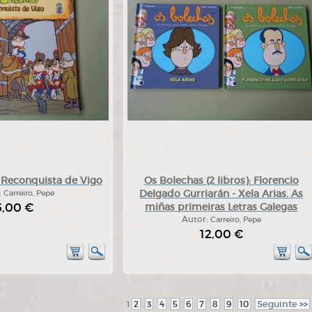
 Reconquista de Vigo
Os Bolechas (2 libros): Florencio
Delgado Gurriarán - Xela Arias. As
:
Carreiro, Pepe
5,00 €
miñas primeiras Letras Galegas
Autor:
Carreiro, Pepe
12,00 €
2
3
4
5
6
7
8
9
10
Seguinte
>>
1