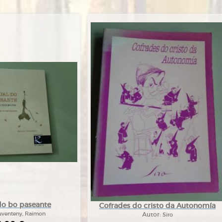
do bo paseante
Cofrades do cristo da Autonomía
uventeny, Raimon
Autor:
Siro