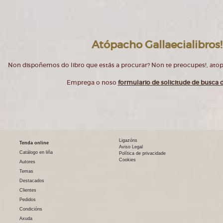
Atópacho Gallaecialibros!
Non dispoñemos do libro que estás a procurar? Non te preocupes!, at
Emprega o noso
formulario de solicitude de busca d
Ligazóns
Tenda online
Aviso Legal
Catálogo en liña
Política de privacidade
Cookies
Autores
Temas
Destacados
Clientes
Pedidos
Condicións
Axuda