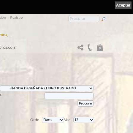
Aceptar
sión
Rexistro
|
itos, ...
ibros.com
0
:
Orde
Ver: