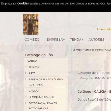
Empregamos
cookies
propias e de terceiros que nos permiten ofrecer os nosos servizos. A
Libros Gale
COMEZO
EMPRESA
TENDA
AUTORES
::
>
>
Comezo
Catálogo en liña
GALI
Catálogo en liña:
GALICIA
TEATRO
Catálogo de produtos:
ARTE
BANDA DES
Categoría:
BANDA DESEÑADA / LIBRO
ILUSTRADO
ENSAIO
Catálogo
>
GALICIA
>
FEMINISMO GALEGO
Dende 1 até 12 de 120
FOTOGRAFÍA / IMAXES
FOTOGRÁFICAS