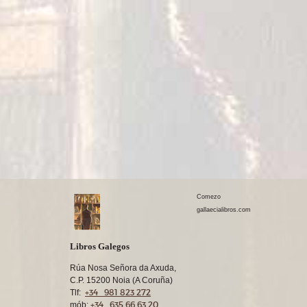
Comezo
gallaecialibros.com
Libros Galegos
Rúa Nosa Señora da Axuda,
C.P. 15200 Noia (A Coruña)
+34 981 823 272
Tlf:
+34 635 66 63 20
mób: