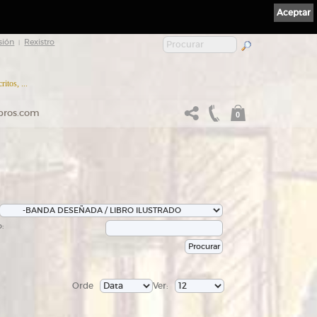
Aceptar
sión
Rexistro
|
itos, ...
ibros.com
0
:
Orde
Ver: