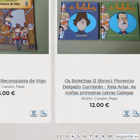
 Reconquista de Vigo
Os Bolechas (2 libros): Florencio
Delgado Gurriarán - Xela Arias. As
:
Carreiro, Pepe
5,00 €
miñas primeiras Letras Galegas
Autor:
Carreiro, Pepe
12,00 €
2
3
4
5
6
7
8
9
10
Seguinte
>>
1