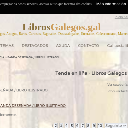
Máis información
o empregar os nosos servizos, aceptas o uso que facemos das cookies.
Inicio Se
Libros
Galegos.gal
gos, Antigos, Raros, Curiosos, Esgotados, Descatalogados, Ilustrados, Coleccionismo, Manuscr
TEMAS
DESTACADOS
AXUDA
CONTACTO
Gallaecial
>
CIA
BANDA DESEÑADA / LIBRO ILUSTRADO
Tenda en liña - Libros Galegos
Ver categoría:
EÑADA / LIBRO ILUSTRADO
Procurar texto
BANDA DESEÑADA / LIBRO ILUSTRADO
 elementos
2
3
4
5
6
7
8
9
10
Seguinte
>>
1