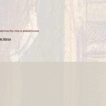
opámoscho nós e avisámoste.
e libros
.