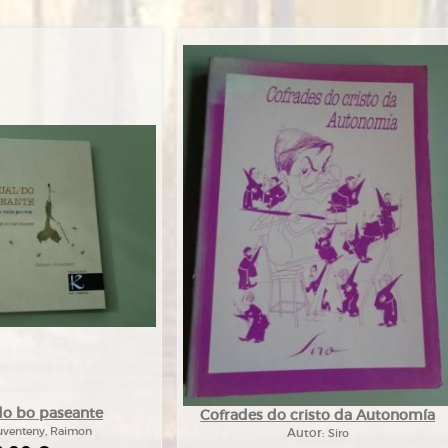
do bo paseante
Cofrades do cristo da Autonomía
uventeny, Raimon
Autor:
Siro