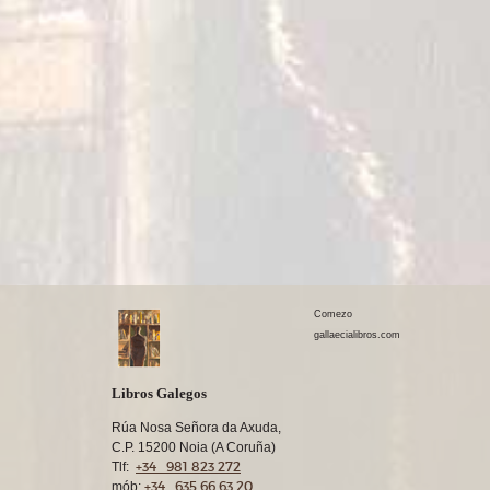
Comezo
gallaecialibros.com
Libros Galegos
Rúa Nosa Señora da Axuda,
C.P. 15200 Noia (A Coruña)
+34 981 823 272
Tlf:
+34 635 66 63 20
mób: