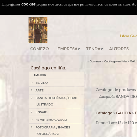
Empregamos
cookies
propias e de terceiros que nos permiten ofrecer os nosos servizos. A
Libros Gale
COMEZO
EMPRESA
TENDA
AUTORES
::
>
>
Comezo
Catálogo en liña
GALI
Catálogo en liña:
GALICIA
TEATRO
Catálogo de produtos:
ARTE
BANDA DES
Categoría:
BANDA DESEÑADA / LIBRO
ILUSTRADO
ENSAIO
Catálogo
>
GALICIA
>
FEMINISMO GALEGO
Dende 1 até 12 de 120
FOTOGRAFÍA / IMAXES
FOTOGRÁFICAS