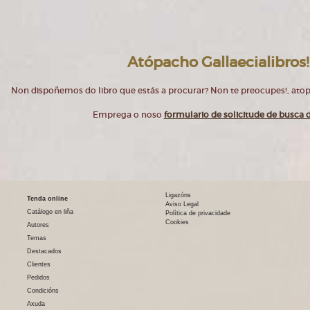
Atópacho Gallaecialibros!
Non dispoñemos do libro que estás a procurar? Non te preocupes!, at
Emprega o noso
formulario de solicitude de busca d
Ligazóns
Tenda online
Aviso Legal
Catálogo en liña
Política de privacidade
Cookies
Autores
Temas
Destacados
Clientes
Pedidos
Condicións
Axuda