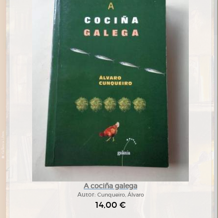
A cociña galega
Autor:
Cunqueiro, Álvaro
14,00 €