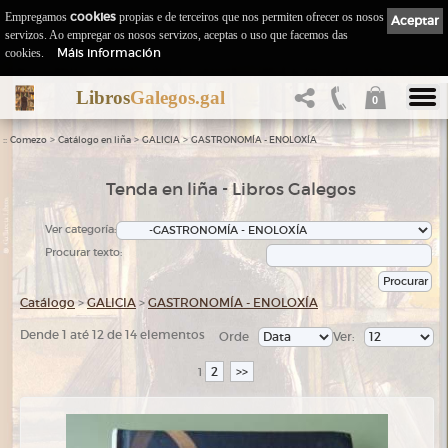
Empregamos
cookies
propias e de terceiros que nos permiten ofrecer os nosos
Aceptar
servizos. Ao empregar os nosos servizos, aceptas o uso que facemos das
Máis información
cookies.
Libros
Galegos.gal
0
::
>
>
>
Comezo
Catálogo en liña
GALICIA
GASTRONOMÍA - ENOLOXÍA
Tenda en liña - Libros Galegos
Ver categoría:
Procurar texto:
Catálogo
>
GALICIA
>
GASTRONOMÍA - ENOLOXÍA
Dende 1 até 12 de 14 elementos
Orde
Ver:
2
>>
1