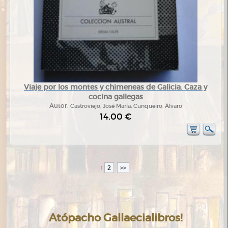
Viaje por los montes y chimeneas de Galicia. Caza y
cocina gallegas
Autor:
Castroviejo, José María; Cunqueiro, Álvaro
14,00 €
2
>>
1
Atópacho Gallaecialibros!