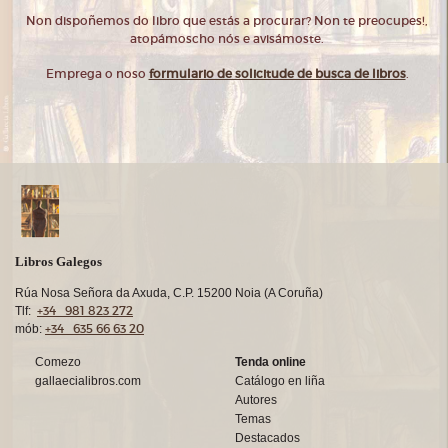
Non dispoñemos do libro que estás a procurar? Non te preocupes!,
atopámoscho nós e avisámoste.
Emprega o noso
formulario de solicitude de busca de libros
.
Libros Galegos
Rúa Nosa Señora da Axuda, C.P. 15200 Noia (A Coruña)
+34 981 823 272
Tlf:
+34 635 66 63 20
mób:
Comezo
Tenda online
gallaecialibros.com
Catálogo en liña
Autores
Temas
Destacados