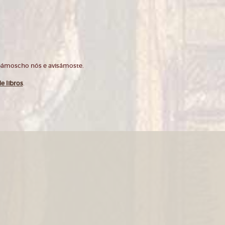
opámoscho nós e avisámoste.
e libros
.