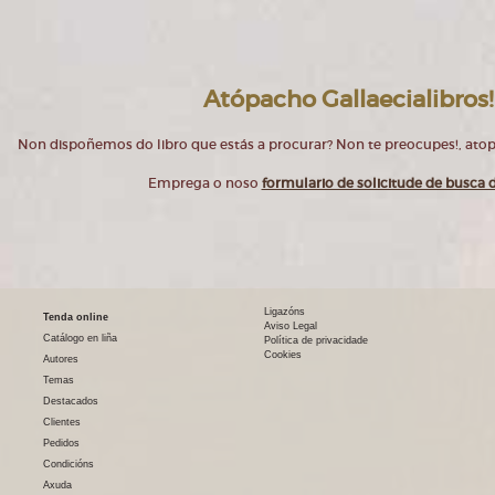
Atópacho Gallaecialibros!
Non dispoñemos do libro que estás a procurar? Non te preocupes!, at
Emprega o noso
formulario de solicitude de busca d
Ligazóns
Tenda online
Aviso Legal
Catálogo en liña
Política de privacidade
Cookies
Autores
Temas
Destacados
Clientes
Pedidos
Condicións
Axuda