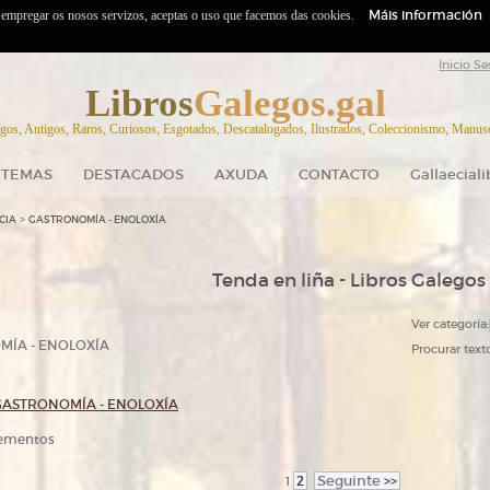
Máis información
o empregar os nosos servizos, aceptas o uso que facemos das cookies.
Inicio Se
Libros
Galegos.gal
gos, Antigos, Raros, Curiosos, Esgotados, Descatalogados, Ilustrados, Coleccionismo, Manuscr
TEMAS
DESTACADOS
AXUDA
CONTACTO
Gallaecial
>
CIA
GASTRONOMÍA - ENOLOXÍA
Tenda en liña - Libros Galegos
Ver categoría:
ÍA - ENOLOXÍA
Procurar texto
GASTRONOMÍA - ENOLOXÍA
elementos
2
Seguinte
>>
1