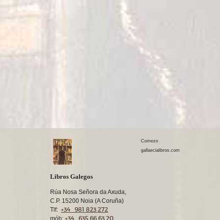
Comezo
gallaecialibros.com
Libros Galegos
Rúa Nosa Señora da Axuda,
C.P. 15200 Noia (A Coruña)
+34 981 823 272
Tlf:
+34 635 66 63 20
mób: