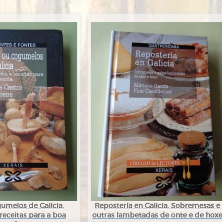
umelos de Galicia.
Repostería en Galicia. Sobremesas e
receitas para a boa
outras lambetadas de onte e de hox