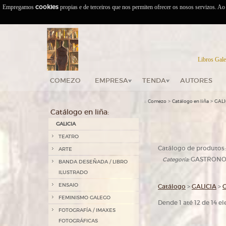
Empregamos
cookies
propias e de terceiros que nos permiten ofrecer os nosos servizos. A
Libros Gale
COMEZO
EMPRESA
TENDA
AUTORES
::
>
>
Comezo
Catálogo en liña
GALI
Catálogo en liña:
GALICIA
TEATRO
Catálogo de produtos:
ARTE
GASTRONOM
Categoría:
BANDA DESEÑADA / LIBRO
ILUSTRADO
ENSAIO
Catálogo
>
GALICIA
>
FEMINISMO GALEGO
Dende 1 até 12 de 14 
FOTOGRAFÍA / IMAXES
FOTOGRÁFICAS