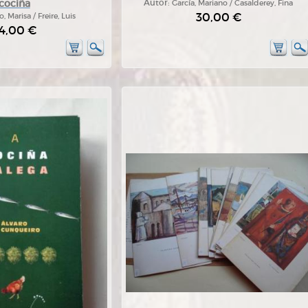
cociña
Autor:
García, Mariano / Casalderey, Fina
30,00 €
o, Marisa / Freire, Luis
4,00 €