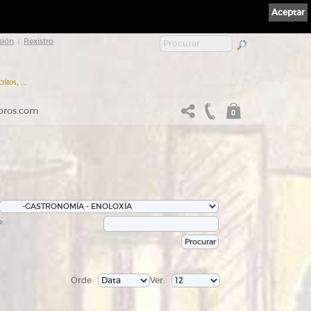
Aceptar
sión
Rexistro
|
itos, ...
ibros.com
0
:
Orde
Ver: