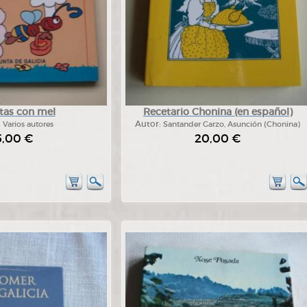
tas con mel
Recetario Chonina (en español)
:
Varios autores
Autor:
Santander Garzo, Asunción (Chonina)
5,00 €
20,00 €