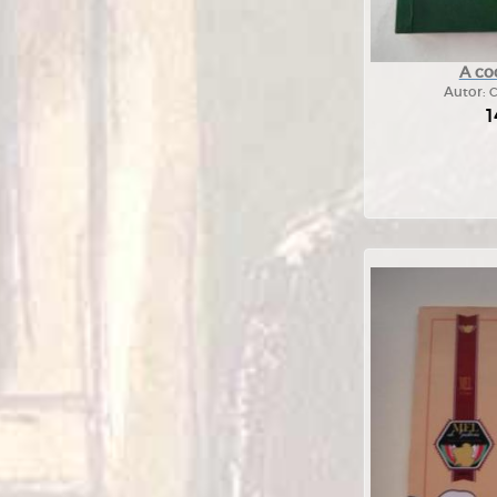
A co
Autor:
C
1