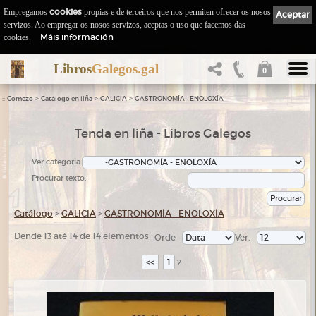
Empregamos
cookies
propias e de terceiros que nos permiten ofrecer os nosos
Aceptar
servizos. Ao empregar os nosos servizos, aceptas o uso que facemos das
Máis información
cookies.
Libros
Galegos.gal
0
::
>
>
>
Comezo
Catálogo en liña
GALICIA
GASTRONOMÍA - ENOLOXÍA
Tenda en liña - Libros Galegos
Ver categoría:
Procurar texto:
Catálogo
>
GALICIA
>
GASTRONOMÍA - ENOLOXÍA
Dende 13 até 14 de 14 elementos
Orde
Ver:
<<
1
2