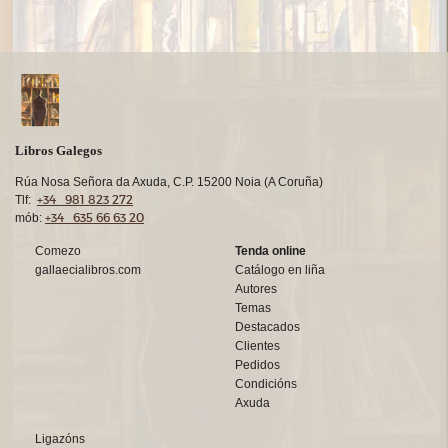
Libros Galegos
Rúa Nosa Señora da Axuda, C.P. 15200 Noia (A Coruña)
+34 981 823 272
Tlf:
+34 635 66 63 20
mób:
Comezo
Tenda online
gallaecialibros.com
Catálogo en liña
Autores
Temas
Destacados
Clientes
Pedidos
Condicións
Axuda
Ligazóns