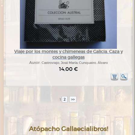
Viaje por los montes y chimeneas de Galicia. Caza y
cocina gallegas
Autor:
Castroviejo, José María; Cunqueiro, Álvaro
14,00 €
2
>>
1
Atópacho Gallaecialibros!