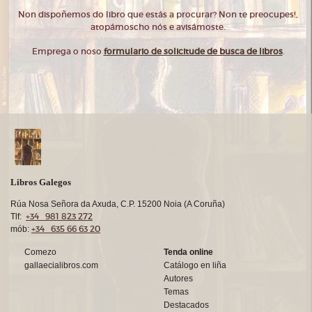
Non dispoñemos do libro que estás a procurar? Non te preocupes!,
atopámoscho nós e avisámoste.
Emprega o noso
formulario de solicitude de busca de libros
.
Libros Galegos
Rúa Nosa Señora da Axuda, C.P. 15200 Noia (A Coruña)
+34 981 823 272
Tlf:
+34 635 66 63 20
mób:
Comezo
Tenda online
gallaecialibros.com
Catálogo en liña
Autores
Temas
Destacados