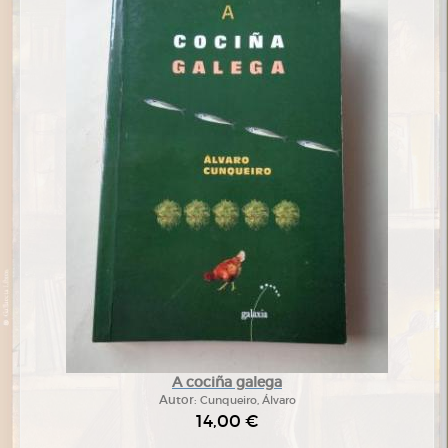
A cociña galega
Autor:
Cunqueiro, Álvaro
14,00 €