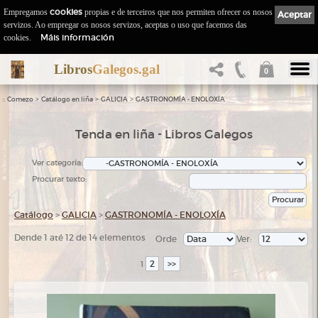
Empregamos
cookies
propias e de terceiros que nos permiten ofrecer os nosos
Aceptar
servizos. Ao empregar os nosos servizos, aceptas o uso que facemos das
Máis información
cookies.
Libros
Galegos.gal
0
::
>
>
>
Comezo
Catálogo en liña
GALICIA
GASTRONOMÍA - ENOLOXÍA
Tenda en liña - Libros Galegos
Ver categoría:
Procurar texto:
Catálogo
>
GALICIA
>
GASTRONOMÍA - ENOLOXÍA
Dende 1 até 12 de 14 elementos
Orde
Ver:
2
>>
1