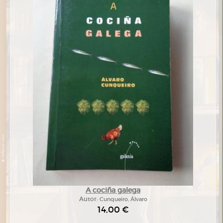
A cociña galega
Autor:
Cunqueiro, Álvaro
14,00 €