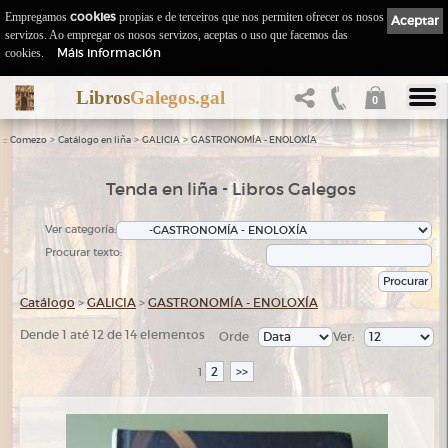
Empregamos
cookies
propias e de terceiros que nos permiten ofrecer os nosos
Aceptar
servizos. Ao empregar os nosos servizos, aceptas o uso que facemos das
Máis información
cookies.
Libros
Galegos.gal
0
::
>
>
>
Comezo
Catálogo en liña
GALICIA
GASTRONOMÍA - ENOLOXÍA
Tenda en liña - Libros Galegos
Ver categoría:
Procurar texto:
Catálogo
>
GALICIA
>
GASTRONOMÍA - ENOLOXÍA
Dende 1 até 12 de 14 elementos
Orde
Ver:
2
>>
1