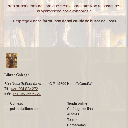
Non dispoñemos do libro que estás a procurar? Non te preocupes!,
atopámoscho nós e avisámoste.
Emprega o noso
formulario de solicitude de busca de libros
.
Libros Galegos
Rúa Nosa Señora da Axuda, C.P. 15200 Noia (A Coruña)
+34 981 823 272
Tlf:
+34 635 66 63 20
mób:
Comezo
Tenda online
gallaecialibros.com
Catálogo en liña
Autores
Temas
Destacados