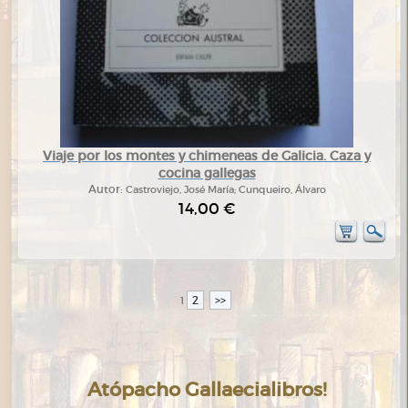
Viaje por los montes y chimeneas de Galicia. Caza y
cocina gallegas
Autor:
Castroviejo, José María; Cunqueiro, Álvaro
14,00 €
2
>>
1
Atópacho Gallaecialibros!