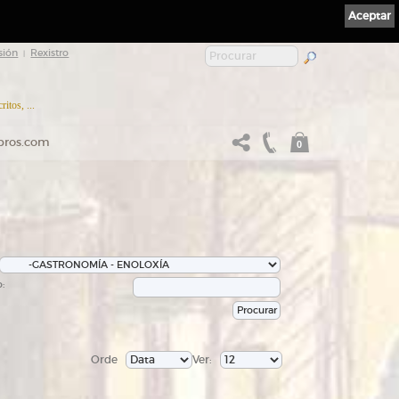
Aceptar
sión
Rexistro
|
itos, ...
ibros.com
0
:
Orde
Ver: