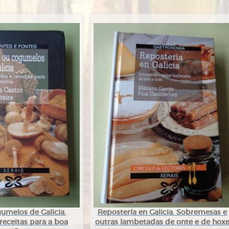
umelos de Galicia.
Repostería en Galicia. Sobremesas e
receitas para a boa
outras lambetadas de onte e de hox