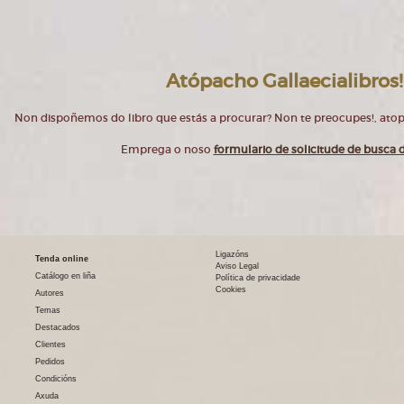
Atópacho Gallaecialibros!
Non dispoñemos do libro que estás a procurar? Non te preocupes!, at
Emprega o noso
formulario de solicitude de busca d
Ligazóns
Tenda online
Aviso Legal
Catálogo en liña
Política de privacidade
Cookies
Autores
Temas
Destacados
Clientes
Pedidos
Condicións
Axuda