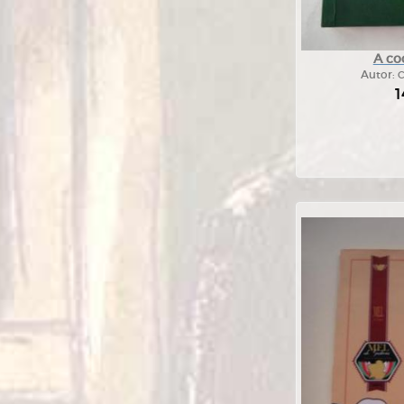
A co
Autor:
C
1