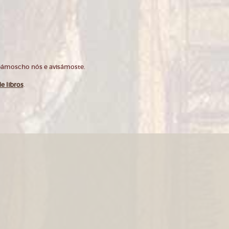
opámoscho nós e avisámoste.
e libros
.