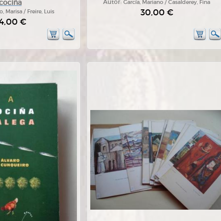
cociña
Autor:
García, Mariano / Casalderey, Fina
30,00 €
o, Marisa / Freire, Luis
4,00 €