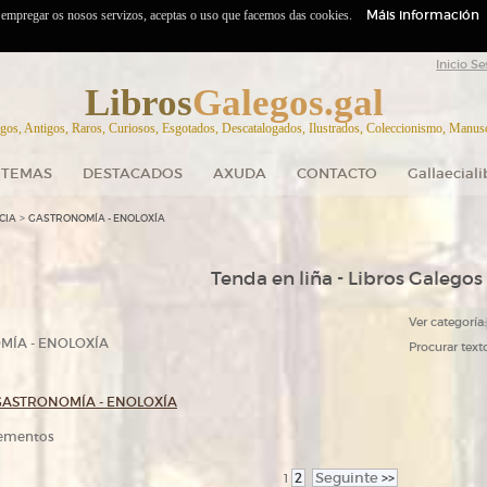
Máis información
o empregar os nosos servizos, aceptas o uso que facemos das cookies.
Inicio Se
Libros
Galegos.gal
gos, Antigos, Raros, Curiosos, Esgotados, Descatalogados, Ilustrados, Coleccionismo, Manuscr
TEMAS
DESTACADOS
AXUDA
CONTACTO
Gallaecial
>
CIA
GASTRONOMÍA - ENOLOXÍA
Tenda en liña - Libros Galegos
Ver categoría:
ÍA - ENOLOXÍA
Procurar texto
GASTRONOMÍA - ENOLOXÍA
elementos
2
Seguinte
>>
1