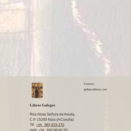
Comezo
gallaecialibros.com
Libros Galegos
Rúa Nosa Señora da Axuda,
C.P. 15200 Noia (A Coruña)
+34 981 823 272
Tlf:
+34 635 66 63 20
mób: