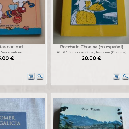
tas con mel
Recetario Chonina (en español)
:
Varios autores
Autor:
Santander Garzo, Asunción (Chonina)
5,00 €
20,00 €