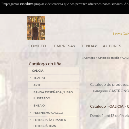
Empregamos
cookies
propias e de terceiros que nos permiten ofrecer os nosos servizos. A
Libros Gale
COMEZO
EMPRESA
TENDA
AUTORES
::
>
>
Comezo
Catálogo en liña
GALI
Catálogo en liña:
GALICIA
TEATRO
Catálogo de produtos:
ARTE
GASTRONOM
Categoría:
BANDA DESEÑADA / LIBRO
ILUSTRADO
ENSAIO
Catálogo
>
GALICIA
>
FEMINISMO GALEGO
Dende 1 até 12 de 14 
FOTOGRAFÍA / IMAXES
FOTOGRÁFICAS