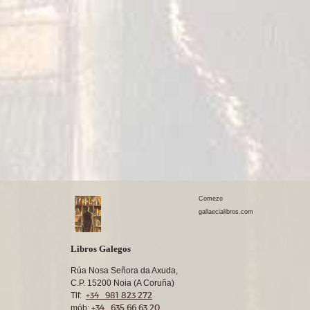
Comezo
gallaecialibros.com
Libros Galegos
Rúa Nosa Señora da Axuda,
C.P. 15200 Noia (A Coruña)
+34 981 823 272
Tlf:
+34 635 66 63 20
mób: