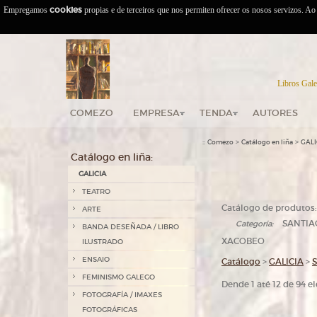
Empregamos
cookies
propias e de terceiros que nos permiten ofrecer os nosos servizos. A
Libros Gale
COMEZO
EMPRESA
TENDA
AUTORES
::
>
>
Comezo
Catálogo en liña
GALI
Catálogo en liña:
GALICIA
TEATRO
Catálogo de produtos:
ARTE
SANTIAG
Categoría:
BANDA DESEÑADA / LIBRO
XACOBEO
ILUSTRADO
ENSAIO
Catálogo
>
GALICIA
>
FEMINISMO GALEGO
Dende 1 até 12 de 94 
FOTOGRAFÍA / IMAXES
FOTOGRÁFICAS