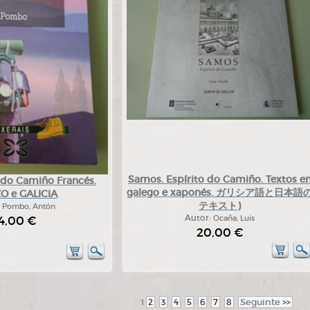
Samos. Espírito do Camiño. Textos e
 do Camiño Francés.
galego e xaponés. ガリシア語と日本語
O e GALICIA
テキスト)
:
Pombo, Antón
4,00 €
Autor:
Ocaña, Luis
20,00 €
2
3
4
5
6
7
8
Seguinte
>>
1