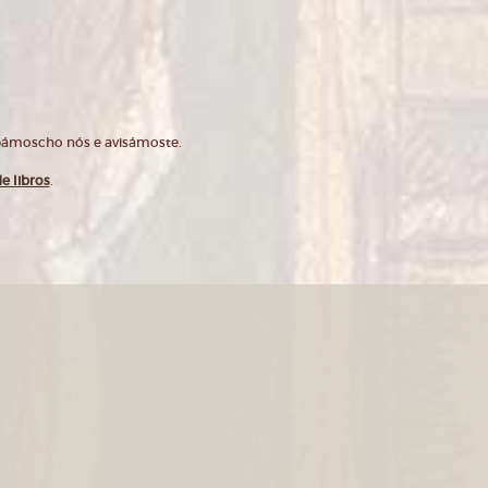
opámoscho nós e avisámoste.
e libros
.