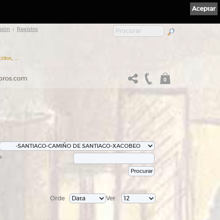
Aceptar
sión
Rexistro
|
itos, ...
ibros.com
0
:
Orde
Ver: