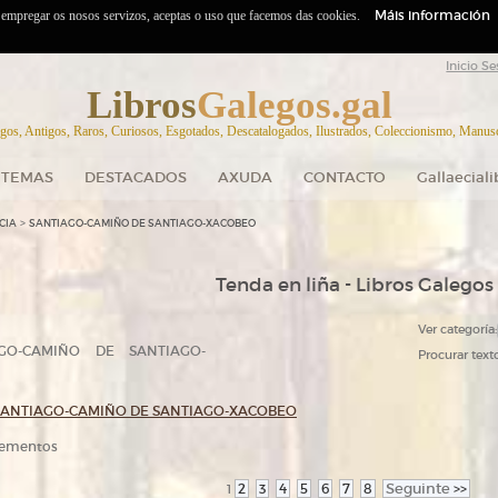
Máis información
o empregar os nosos servizos, aceptas o uso que facemos das cookies.
Inicio Se
Libros
Galegos.gal
gos, Antigos, Raros, Curiosos, Esgotados, Descatalogados, Ilustrados, Coleccionismo, Manuscr
TEMAS
DESTACADOS
AXUDA
CONTACTO
Gallaecial
>
CIA
SANTIAGO-CAMIÑO DE SANTIAGO-XACOBEO
Tenda en liña - Libros Galegos
Ver categoría:
O-CAMIÑO DE SANTIAGO-
Procurar texto
SANTIAGO-CAMIÑO DE SANTIAGO-XACOBEO
elementos
2
3
4
5
6
7
8
Seguinte
>>
1