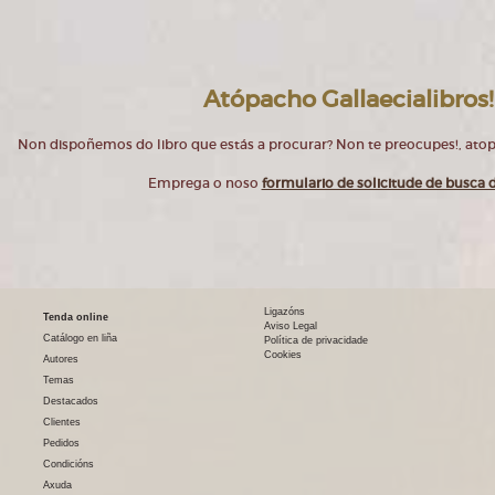
Atópacho Gallaecialibros!
Non dispoñemos do libro que estás a procurar? Non te preocupes!, at
Emprega o noso
formulario de solicitude de busca d
Ligazóns
Tenda online
Aviso Legal
Catálogo en liña
Política de privacidade
Cookies
Autores
Temas
Destacados
Clientes
Pedidos
Condicións
Axuda