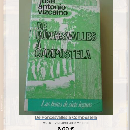
De Roncesvalles a Compostela
Autor:
Vizcaíno, José Antonio
8,00 €