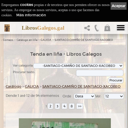
Empregamos
cookies
propias e de terceiros que nos permiten ofrecer os nosos
Aceptar
servizos. Ao empregar os nosos servizos, aceptas o uso que facemos das
Máis información
cookies.
Libros
Galegos.gal
0
::
>
>
>
Comezo
Catálogo en liña
GALICIA
SANTIAGO-CAMIÑO DE SANTIAGO-XACOBEO
Tenda en liña - Libros Galegos
Ver categoría:
Procurar texto:
Catálogo
>
GALICIA
>
SANTIAGO-CAMIÑO DE SANTIAGO-XACOBEO
Dende 1 até 12 de 94 elementos
Orde
Ver:
2
3
4
8
>>
1