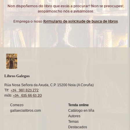
Non dispoñemos do libro que estás a procurar? Non te preocupes!,
atopámoscho nós e avisámoste.
Emprega o noso
formulario de solicitude de busca de libros
.
Libros Galegos
Rúa Nosa Señora da Axuda, C.P. 15200 Noia (A Coruña)
+34 981 823 272
Tlf:
+34 635 66 63 20
mób:
Comezo
Tenda online
gallaecialibros.com
Catálogo en liña
Autores
Temas
Destacados