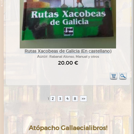
Rutas Xacobeas de Galicia (En castellano)
Autor:
Rabanal Alonso, Manuel y otros
20,00 €
2
3
4
8
>>
1
Atópacho Gallaecialibros!