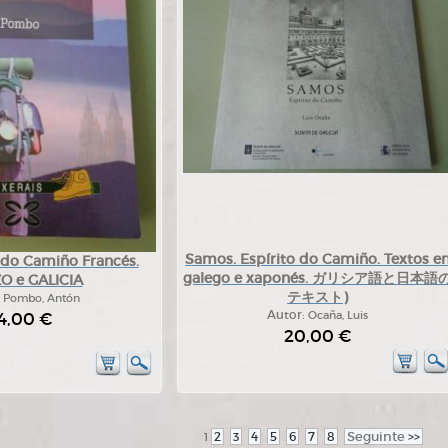
Samos. Espírito do Camiño. Textos e
 do Camiño Francés.
galego e xaponés. ガリシア語と日本語
O e GALICIA
テキスト)
:
Pombo, Antón
4,00 €
Autor:
Ocaña, Luis
20,00 €
2
3
4
5
6
7
8
Seguinte
>>
1