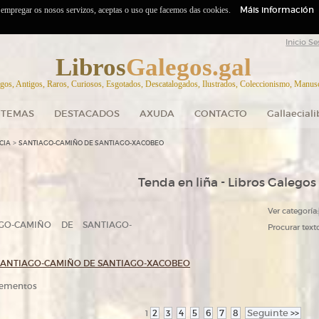
Máis información
o empregar os nosos servizos, aceptas o uso que facemos das cookies.
Inicio Se
Libros
Galegos.gal
gos, Antigos, Raros, Curiosos, Esgotados, Descatalogados, Ilustrados, Coleccionismo, Manuscr
TEMAS
DESTACADOS
AXUDA
CONTACTO
Gallaecial
>
CIA
SANTIAGO-CAMIÑO DE SANTIAGO-XACOBEO
Tenda en liña - Libros Galegos
Ver categoría:
O-CAMIÑO DE SANTIAGO-
Procurar texto
SANTIAGO-CAMIÑO DE SANTIAGO-XACOBEO
elementos
2
3
4
5
6
7
8
Seguinte
>>
1