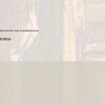
opámoscho nós e avisámoste.
e libros
.