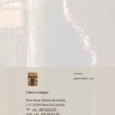
Comezo
gallaecialibros.com
Libros Galegos
Rúa Nosa Señora da Axuda,
C.P. 15200 Noia (A Coruña)
+34 981 823 272
Tlf:
+34 635 66 63 20
mób: