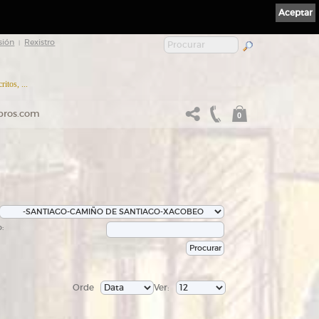
Aceptar
sión
Rexistro
|
itos, ...
ibros.com
0
:
Orde
Ver: