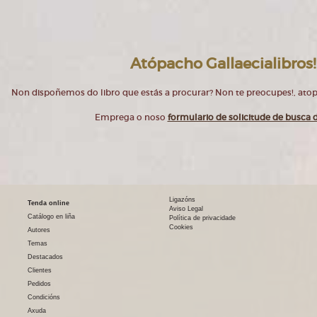
Atópacho Gallaecialibros!
Non dispoñemos do libro que estás a procurar? Non te preocupes!, at
Emprega o noso
formulario de solicitude de busca d
Ligazóns
Tenda online
Aviso Legal
Catálogo en liña
Política de privacidade
Cookies
Autores
Temas
Destacados
Clientes
Pedidos
Condicións
Axuda