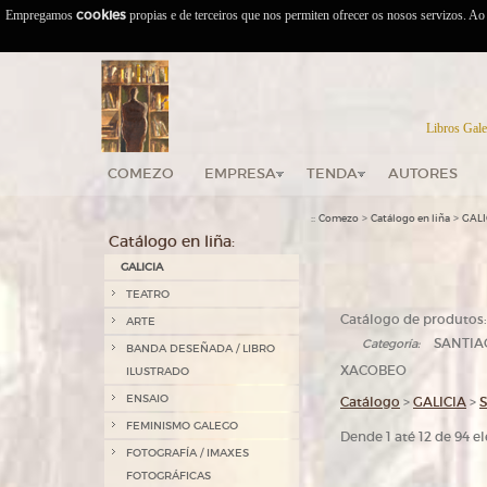
Empregamos
cookies
propias e de terceiros que nos permiten ofrecer os nosos servizos. A
Libros Gale
COMEZO
EMPRESA
TENDA
AUTORES
::
>
>
Comezo
Catálogo en liña
GALI
Catálogo en liña:
GALICIA
TEATRO
Catálogo de produtos:
ARTE
SANTIAG
Categoría:
BANDA DESEÑADA / LIBRO
XACOBEO
ILUSTRADO
ENSAIO
Catálogo
>
GALICIA
>
FEMINISMO GALEGO
Dende 1 até 12 de 94 
FOTOGRAFÍA / IMAXES
FOTOGRÁFICAS