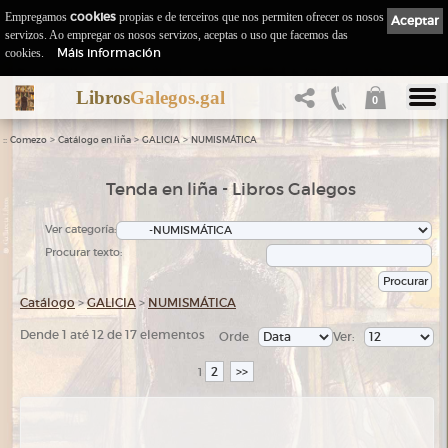
Empregamos
cookies
propias e de terceiros que nos permiten ofrecer os nosos
Aceptar
servizos. Ao empregar os nosos servizos, aceptas o uso que facemos das
Máis información
cookies.
Libros
Galegos.gal
0
::
>
>
>
Comezo
Catálogo en liña
GALICIA
NUMISMÁTICA
Tenda en liña - Libros Galegos
Ver categoría:
Procurar texto:
Catálogo
>
GALICIA
>
NUMISMÁTICA
Dende 1 até 12 de 17 elementos
Orde
Ver:
2
>>
1