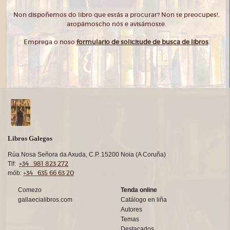
Non dispoñemos do libro que estás a procurar? Non te preocupes!,
atopámoscho nós e avisámoste.
Emprega o noso
formulario de solicitude de busca de libros
.
Libros Galegos
Rúa Nosa Señora da Axuda, C.P. 15200 Noia (A Coruña)
+34 981 823 272
Tlf:
+34 635 66 63 20
mób:
Comezo
Tenda online
gallaecialibros.com
Catálogo en liña
Autores
Temas
Destacados