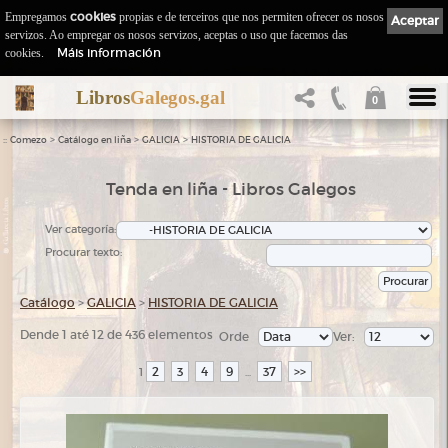
Empregamos
cookies
propias e de terceiros que nos permiten ofrecer os nosos
Aceptar
servizos. Ao empregar os nosos servizos, aceptas o uso que facemos das
Máis información
cookies.
Libros
Galegos.gal
0
::
>
>
>
Comezo
Catálogo en liña
GALICIA
HISTORIA DE GALICIA
Tenda en liña - Libros Galegos
Ver categoría:
Procurar texto:
Catálogo
>
GALICIA
>
HISTORIA DE GALICIA
Dende 1 até 12 de 436 elementos
Orde
Ver:
2
3
4
9
37
>>
1
...