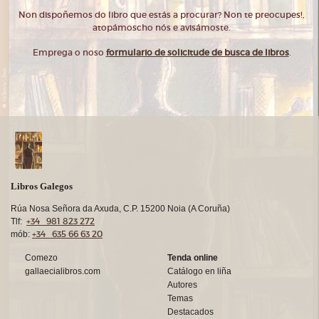
Non dispoñemos do libro que estás a procurar? Non te preocupes!,
atopámoscho nós e avisámoste.
Emprega o noso
formulario de solicitude de busca de libros
.
Libros Galegos
Rúa Nosa Señora da Axuda, C.P. 15200 Noia (A Coruña)
+34 981 823 272
Tlf:
+34 635 66 63 20
mób:
Comezo
Tenda online
gallaecialibros.com
Catálogo en liña
Autores
Temas
Destacados