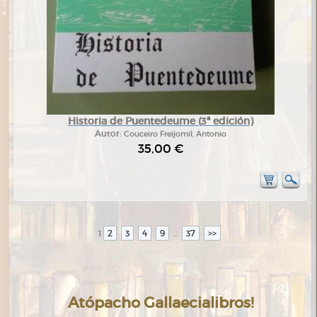
Historia de Puentedeume (3ª edición)
Autor:
Couceiro Freijomil, Antonio
35,00 €
2
3
4
9
37
>>
1
...
Atópacho Gallaecialibros!