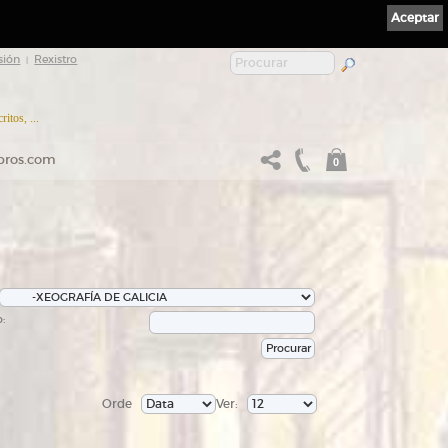
Aceptar
sión
Rexistro
|
itos, ...
ibros.com
0
:
Orde
Ver: