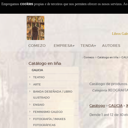
Empregamos
cookies
propias e de terceiros que nos permiten ofrecer os nosos servizos. A
Libros Gale
COMEZO
EMPRESA
TENDA
AUTORES
::
>
>
Comezo
Catálogo en liña
GALI
Catálogo en liña:
GALICIA
TEATRO
Catálogo de produtos:
ARTE
XEOGRAFÍA
Categoría:
BANDA DESEÑADA / LIBRO
ILUSTRADO
ENSAIO
Catálogo
>
GALICIA
>
FEMINISMO GALEGO
Dende 1 até 12 de 30 
FOTOGRAFÍA / IMAXES
FOTOGRÁFICAS