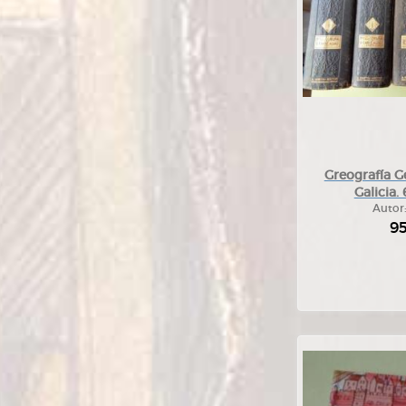
Greografía G
Galicia.
Autor
9