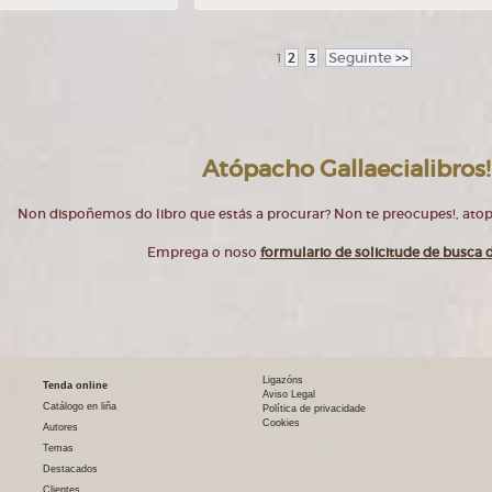
2
3
Seguinte
>>
1
Atópacho Gallaecialibros!
Non dispoñemos do libro que estás a procurar? Non te preocupes!, at
Emprega o noso
formulario de solicitude de busca d
Ligazóns
Tenda online
Aviso Legal
Catálogo en liña
Política de privacidade
Cookies
Autores
Temas
Destacados
Clientes