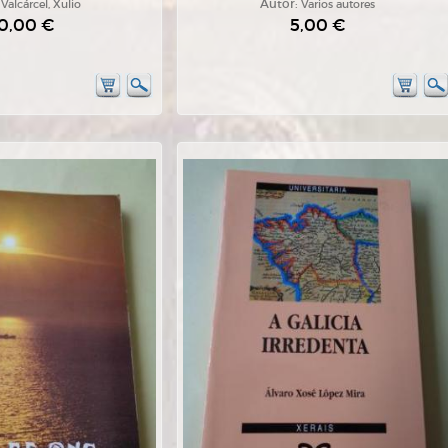
:
Valcárcel, Xulio
Autor:
Varios autores
0,00 €
5,00 €