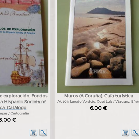
e exploración. Fondos
Muros (A Coruña). Guía turística
a Hispanic Society of
Autor:
Laredo Verdejo, Xosé Luís / Vázquez, Efré
6,00 €
ca. Catálogo
apas / Cartografía
8,00 €