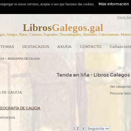
Máis información
o empregar os nosos servizos, aceptas o uso que facemos das cookies.
Inicio Se
Libros
Galegos.gal
gos, Antigos, Raros, Curiosos, Esgotados, Descatalogados, Ilustrados, Coleccionismo, Manuscr
TEMAS
DESTACADOS
AXUDA
CONTACTO
Gallaecial
>
CIA
XEOGRAFÍA DE GALICIA
Tenda en liña - Libros Galegos
Ver categoría:
 DE GALICIA
Procurar texto
XEOGRAFÍA DE GALICIA
elementos
2
3
Seguinte
>>
1