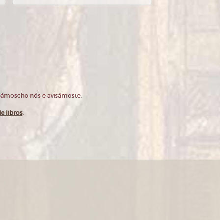
opámoscho nós e avisámoste.
e libros
.