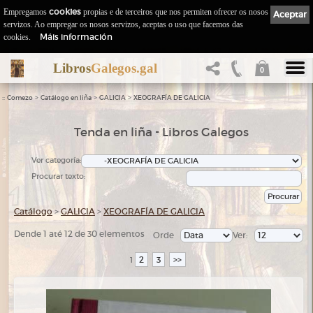
Empregamos
cookies
propias e de terceiros que nos permiten ofrecer os nosos
Aceptar
servizos. Ao empregar os nosos servizos, aceptas o uso que facemos das
Máis información
cookies.
Libros
Galegos.gal
0
::
>
>
>
Comezo
Catálogo en liña
GALICIA
XEOGRAFÍA DE GALICIA
Tenda en liña - Libros Galegos
Ver categoría:
Procurar texto:
Catálogo
>
GALICIA
>
XEOGRAFÍA DE GALICIA
Dende 1 até 12 de 30 elementos
Orde
Ver:
2
3
>>
1