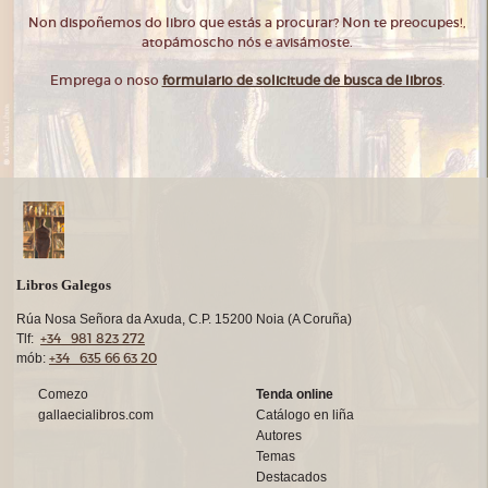
Non dispoñemos do libro que estás a procurar? Non te preocupes!,
atopámoscho nós e avisámoste.
Emprega o noso
formulario de solicitude de busca de libros
.
Libros Galegos
Rúa Nosa Señora da Axuda, C.P. 15200 Noia (A Coruña)
+34 981 823 272
Tlf:
+34 635 66 63 20
mób:
Comezo
Tenda online
gallaecialibros.com
Catálogo en liña
Autores
Temas
Destacados