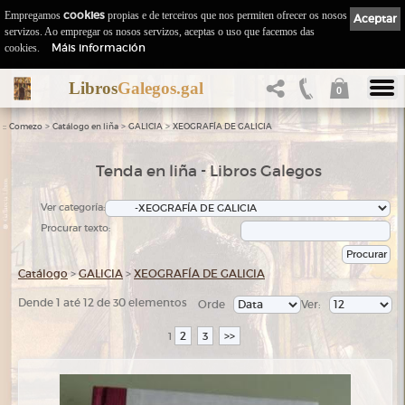
Empregamos
cookies
propias e de terceiros que nos permiten ofrecer os nosos
Aceptar
servizos. Ao empregar os nosos servizos, aceptas o uso que facemos das
Máis información
cookies.
Libros
Galegos.gal
0
::
>
>
>
Comezo
Catálogo en liña
GALICIA
XEOGRAFÍA DE GALICIA
Tenda en liña - Libros Galegos
Ver categoría:
Procurar texto:
Catálogo
>
GALICIA
>
XEOGRAFÍA DE GALICIA
Dende 1 até 12 de 30 elementos
Orde
Ver:
2
3
>>
1