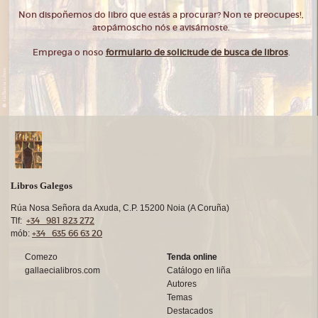
Non dispoñemos do libro que estás a procurar? Non te preocupes!,
atopámoscho nós e avisámoste.
Emprega o noso
formulario de solicitude de busca de libros
.
Libros Galegos
Rúa Nosa Señora da Axuda, C.P. 15200 Noia (A Coruña)
+34 981 823 272
Tlf:
+34 635 66 63 20
mób:
Comezo
Tenda online
gallaecialibros.com
Catálogo en liña
Autores
Temas
Destacados