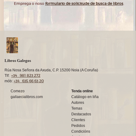
Emprega o noso
formulario de solicitude de busca de libros
.
Libros Galegos
Rúa Nosa Señora da Axuda, C.P. 15200 Noia (A Coruña)
+34 981 823 272
Tlf:
+34 635 66 63 20
mób:
Comezo
Tenda online
gallaecialibros.com
Catálogo en liña
Autores
Temas
Destacados
Clientes
Pedidos
Condicións