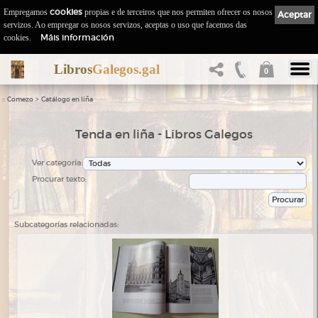
Empregamos
cookies
propias e de terceiros que nos permiten ofrecer os nosos
Aceptar
servizos. Ao empregar os nosos servizos, aceptas o uso que facemos das
Máis información
cookies.
Libros
Galegos.gal
0
::
>
Comezo
Catálogo en liña
Tenda en liña - Libros Galegos
Ver categoría:
Procurar texto:
Subcategorías relacionadas: