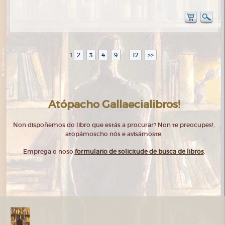
2
3
4
9
12
>>
1
...
Atópacho Gallaecialibros!
Non dispoñemos do libro que estás a procurar? Non te preocupes!,
atopámoscho nós e avisámoste.
Emprega o noso
formulario de solicitude de busca de libros
.