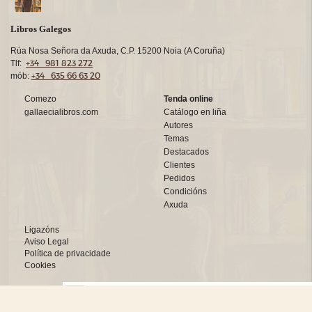
Libros Galegos
Rúa Nosa Señora da Axuda, C.P. 15200 Noia (A Coruña)
+34 981 823 272
Tlf:
+34 635 66 63 20
mób:
Comezo
Tenda online
gallaecialibros.com
Catálogo en liña
Autores
Temas
Destacados
Clientes
Pedidos
Condicións
Axuda
Ligazóns
Aviso Legal
Política de privacidade
Cookies