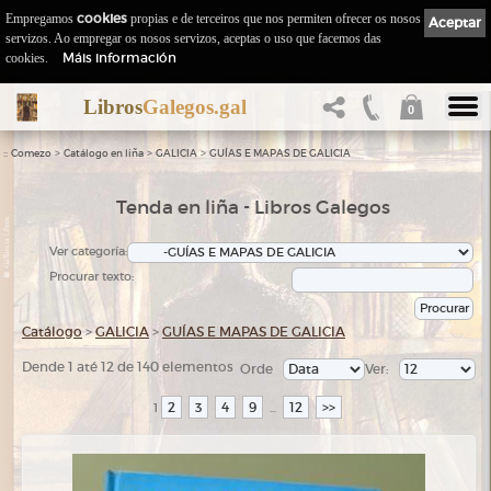
Empregamos
cookies
propias e de terceiros que nos permiten ofrecer os nosos
Aceptar
servizos. Ao empregar os nosos servizos, aceptas o uso que facemos das
Máis información
cookies.
Libros
Galegos.gal
0
::
>
>
>
Comezo
Catálogo en liña
GALICIA
GUÍAS E MAPAS DE GALICIA
Tenda en liña - Libros Galegos
Ver categoría:
Procurar texto:
Catálogo
>
GALICIA
>
GUÍAS E MAPAS DE GALICIA
Dende 1 até 12 de 140 elementos
Orde
Ver:
2
3
4
9
12
>>
1
...