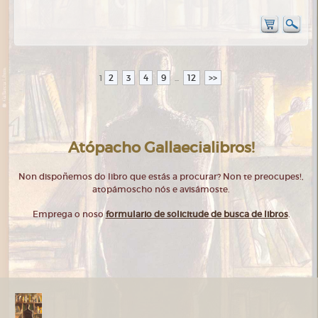
2
3
4
9
12
>>
1
...
Atópacho Gallaecialibros!
Non dispoñemos do libro que estás a procurar? Non te preocupes!,
atopámoscho nós e avisámoste.
Emprega o noso
formulario de solicitude de busca de libros
.