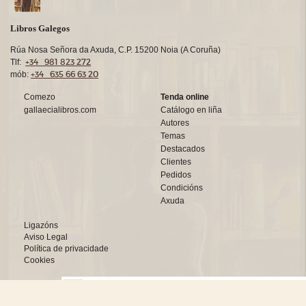
Libros Galegos
Rúa Nosa Señora da Axuda, C.P. 15200 Noia (A Coruña)
+34 981 823 272
Tlf:
+34 635 66 63 20
mób:
Comezo
Tenda online
gallaecialibros.com
Catálogo en liña
Autores
Temas
Destacados
Clientes
Pedidos
Condicións
Axuda
Ligazóns
Aviso Legal
Política de privacidade
Cookies