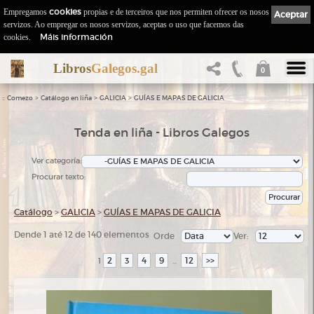
Empregamos
cookies
propias e de terceiros que nos permiten ofrecer os nosos
Aceptar
servizos. Ao empregar os nosos servizos, aceptas o uso que facemos das
Máis información
cookies.
Libros
Galegos.gal
0
::
>
>
>
Comezo
Catálogo en liña
GALICIA
GUÍAS E MAPAS DE GALICIA
Tenda en liña - Libros Galegos
Ver categoría:
Procurar texto:
Catálogo
>
GALICIA
>
GUÍAS E MAPAS DE GALICIA
Dende 1 até 12 de 140 elementos
Orde
Ver:
2
3
4
9
12
>>
1
...