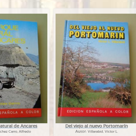
atural de Ancares
Del viejo al nuevo Portomarín
chez Carro, Alfredo
Autor:
Villarabid, Víctor L.