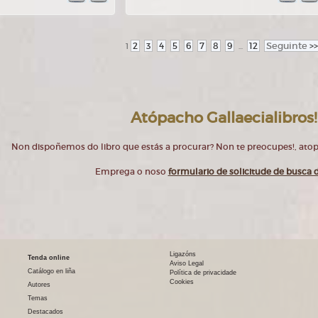
2
3
4
5
6
7
8
9
12
Seguinte
>>
1
...
Atópacho Gallaecialibros!
Non dispoñemos do libro que estás a procurar? Non te preocupes!, at
Emprega o noso
formulario de solicitude de busca d
Ligazóns
Tenda online
Aviso Legal
Catálogo en liña
Política de privacidade
Cookies
Autores
Temas
Destacados