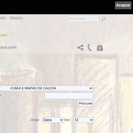
Aceptar
sión
Rexistro
|
itos, ...
ibros.com
0
:
Orde
Ver: