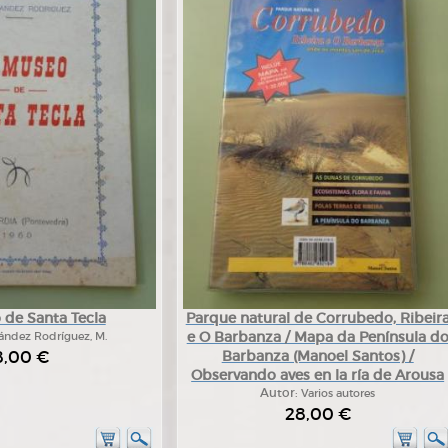
 de Santa Tecla
Parque natural de Corrubedo, Ribeir
e O Barbanza / Mapa da Península d
ández Rodríguez, M.
8,00 €
Barbanza (Manoel Santos) /
Observando aves en la ría de Arousa
Autor:
Varios autores
28,00 €