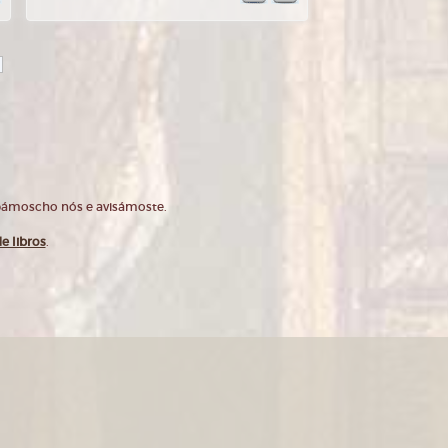
opámoscho nós e avisámoste.
e libros
.