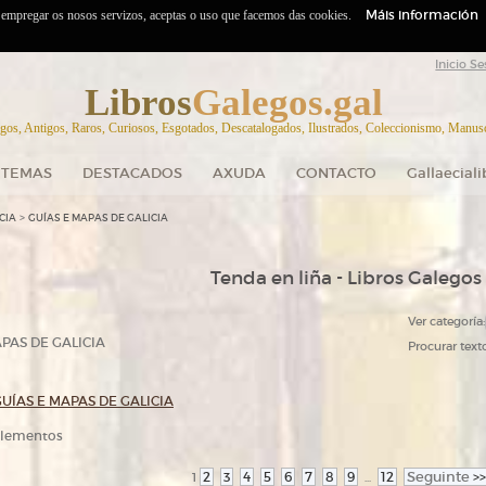
Máis información
o empregar os nosos servizos, aceptas o uso que facemos das cookies.
Inicio Se
Libros
Galegos.gal
gos, Antigos, Raros, Curiosos, Esgotados, Descatalogados, Ilustrados, Coleccionismo, Manuscr
TEMAS
DESTACADOS
AXUDA
CONTACTO
Gallaecial
>
CIA
GUÍAS E MAPAS DE GALICIA
Tenda en liña - Libros Galegos
Ver categoría:
PAS DE GALICIA
Procurar texto
UÍAS E MAPAS DE GALICIA
 elementos
2
3
4
5
6
7
8
9
12
Seguinte
>>
1
...