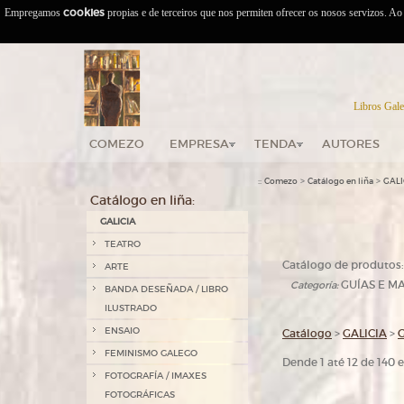
Empregamos
cookies
propias e de terceiros que nos permiten ofrecer os nosos servizos. A
Libros Gale
COMEZO
EMPRESA
TENDA
AUTORES
::
>
>
Comezo
Catálogo en liña
GALI
Catálogo en liña:
GALICIA
TEATRO
Catálogo de produtos:
ARTE
GUÍAS E MA
Categoría:
BANDA DESEÑADA / LIBRO
ILUSTRADO
ENSAIO
Catálogo
>
GALICIA
>
G
FEMINISMO GALEGO
Dende 1 até 12 de 140
FOTOGRAFÍA / IMAXES
FOTOGRÁFICAS