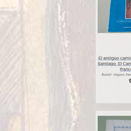
El antiguo cami
Santiago. El Ca
franc
Autor:
Urgorri, Fe