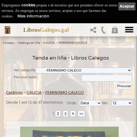
Empregamos
cookies
propias e de terceiros que nos permiten ofrecer os nosos
Aceptar
servizos. Ao empregar os nosos servizos, aceptas o uso que facemos das
Máis información
cookies.
Libros
Galegos.gal
0
::
>
>
>
Comezo
Catálogo en liña
GALICIA
FEMINISMO GALEGO
Tenda en liña - Libros Galegos
Ver categoría:
Procurar texto:
Catálogo
>
GALICIA
>
FEMINISMO GALEGO
Dende 1 até 12 de 37 elementos
Orde
Ver:
2
3
4
>>
1