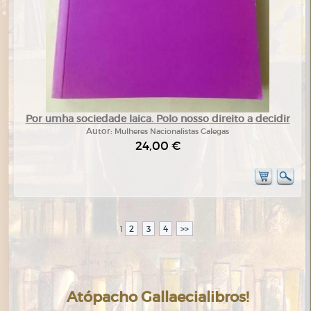
Por umha sociedade laica. Polo nosso direito a decidir
Autor:
Mulheres Nacionalistas Galegas
24,00 €
2
3
4
>>
1
Atópacho Gallaecialibros!