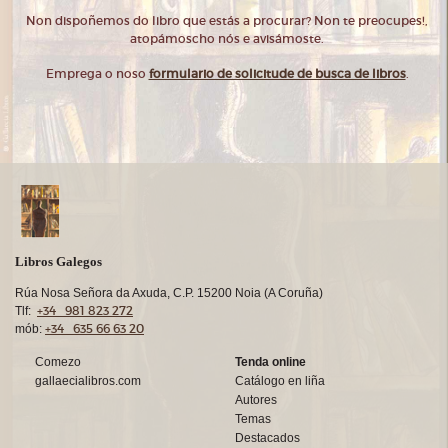
Non dispoñemos do libro que estás a procurar? Non te preocupes!,
atopámoscho nós e avisámoste.
Emprega o noso
formulario de solicitude de busca de libros
.
Libros Galegos
Rúa Nosa Señora da Axuda, C.P. 15200 Noia (A Coruña)
+34 981 823 272
Tlf:
+34 635 66 63 20
mób:
Comezo
Tenda online
gallaecialibros.com
Catálogo en liña
Autores
Temas
Destacados