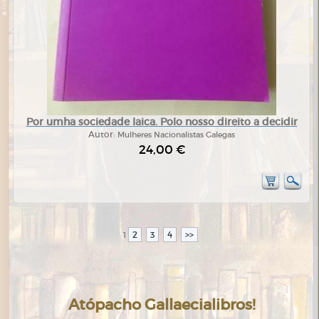
Por umha sociedade laica. Polo nosso direito a decidir
Autor:
Mulheres Nacionalistas Galegas
24,00 €
2
3
4
>>
1
Atópacho Gallaecialibros!