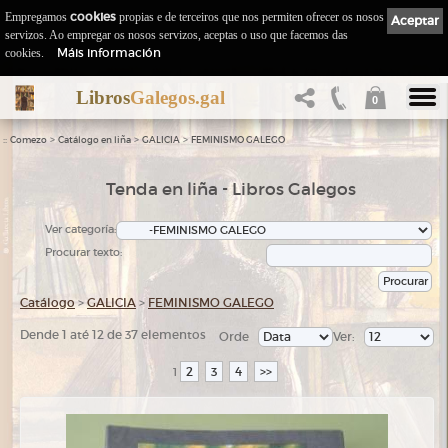
Empregamos
cookies
propias e de terceiros que nos permiten ofrecer os nosos
Aceptar
servizos. Ao empregar os nosos servizos, aceptas o uso que facemos das
Máis información
cookies.
Libros
Galegos.gal
0
::
>
>
>
Comezo
Catálogo en liña
GALICIA
FEMINISMO GALEGO
Tenda en liña - Libros Galegos
Ver categoría:
Procurar texto:
Catálogo
>
GALICIA
>
FEMINISMO GALEGO
Dende 1 até 12 de 37 elementos
Orde
Ver:
2
3
4
>>
1