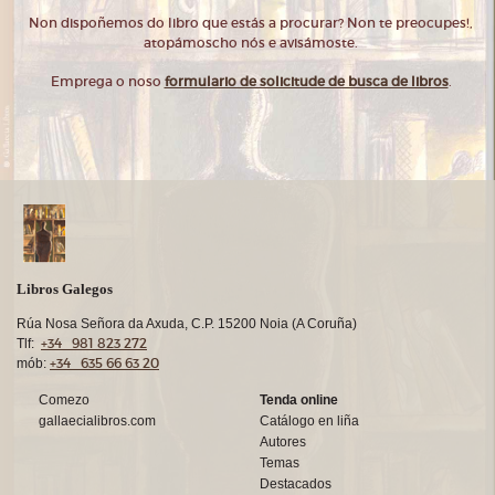
Non dispoñemos do libro que estás a procurar? Non te preocupes!,
atopámoscho nós e avisámoste.
Emprega o noso
formulario de solicitude de busca de libros
.
Libros Galegos
Rúa Nosa Señora da Axuda, C.P. 15200 Noia (A Coruña)
+34 981 823 272
Tlf:
+34 635 66 63 20
mób:
Comezo
Tenda online
gallaecialibros.com
Catálogo en liña
Autores
Temas
Destacados