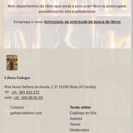
Non dispoñemos do libro que estás a procurar? Non te preocupes!,
atopámoscho nós e avisámoste.
Emprega o noso
formulario de solicitude de busca de libros
.
Libros Galegos
Rúa Nosa Señora da Axuda, C.P. 15200 Noia (A Coruña)
+34 981 823 272
Tlf:
+34 635 66 63 20
mób:
Comezo
Tenda online
gallaecialibros.com
Catálogo en liña
Autores
Temas
Destacados