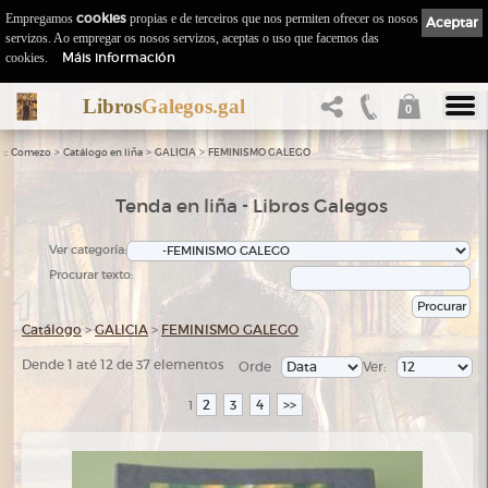
Empregamos
cookies
propias e de terceiros que nos permiten ofrecer os nosos
Aceptar
servizos. Ao empregar os nosos servizos, aceptas o uso que facemos das
Máis información
cookies.
Libros
Galegos.gal
0
::
>
>
>
Comezo
Catálogo en liña
GALICIA
FEMINISMO GALEGO
Tenda en liña - Libros Galegos
Ver categoría:
Procurar texto:
Catálogo
>
GALICIA
>
FEMINISMO GALEGO
Dende 1 até 12 de 37 elementos
Orde
Ver:
2
3
4
>>
1