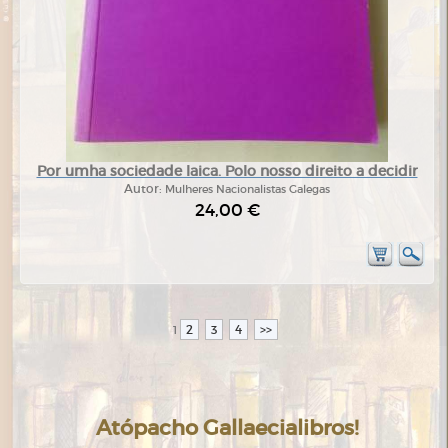
Por umha sociedade laica. Polo nosso direito a decidir
Autor:
Mulheres Nacionalistas Galegas
24,00 €
2
3
4
>>
1
Atópacho Gallaecialibros!