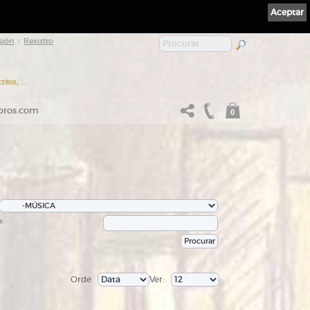
Aceptar
sión
Rexistro
|
itos, ...
ibros.com
0
:
Orde
Ver: