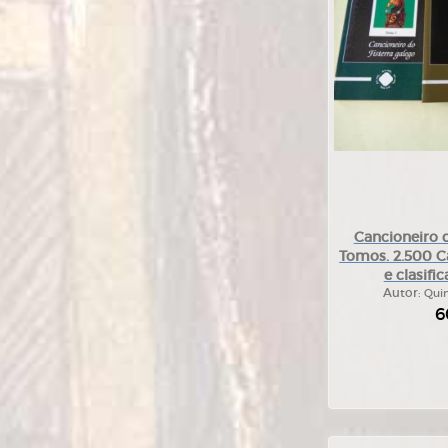
Cancioneiro d
Tomos. 2.500 
e clasifi
Autor:
Quin
6