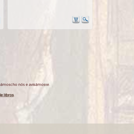
opámoscho nós e avisámoste.
e libros
.