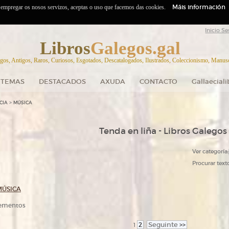
Máis información
o empregar os nosos servizos, aceptas o uso que facemos das cookies.
Inicio Se
Libros
Galegos.gal
gos, Antigos, Raros, Curiosos, Esgotados, Descatalogados, Ilustrados, Coleccionismo, Manuscr
TEMAS
DESTACADOS
AXUDA
CONTACTO
Gallaecial
>
CIA
MÚSICA
Tenda en liña - Libros Galegos
Ver categoría:
Procurar texto
MÚSICA
elementos
2
Seguinte
>>
1