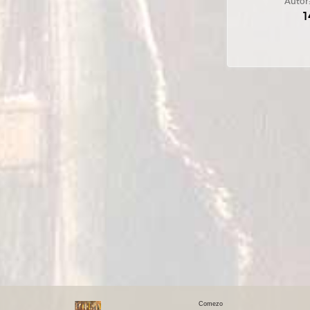
Autor
1
Comezo