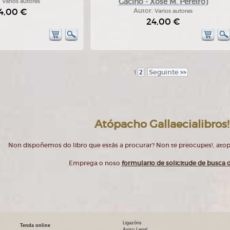
Gaciño - Xosé M. Pereiro)
:
Varios autores
4,00 €
Autor:
Varios autores
24,00 €
2
Seguinte
>>
1
Atópacho Gallaecialibros!
Non dispoñemos do libro que estás a procurar? Non te preocupes!, at
Emprega o noso
formulario de solicitude de busca d
Ligazóns
Tenda online
Aviso Legal