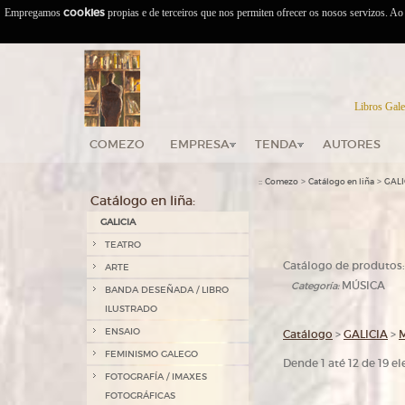
Empregamos
cookies
propias e de terceiros que nos permiten ofrecer os nosos servizos. A
Libros Gale
COMEZO
EMPRESA
TENDA
AUTORES
::
>
>
Comezo
Catálogo en liña
GALI
Catálogo en liña:
GALICIA
TEATRO
Catálogo de produtos:
ARTE
MÚSICA
Categoría:
BANDA DESEÑADA / LIBRO
ILUSTRADO
ENSAIO
Catálogo
>
GALICIA
>
FEMINISMO GALEGO
Dende 1 até 12 de 19 
FOTOGRAFÍA / IMAXES
FOTOGRÁFICAS