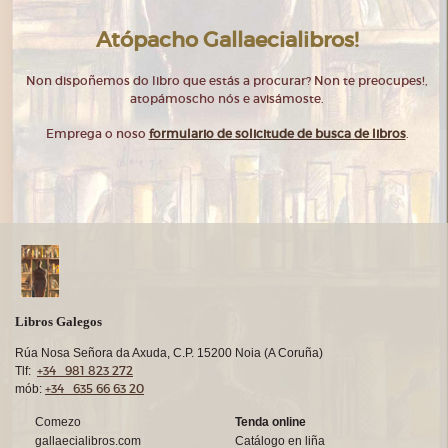
Atópacho Gallaecialibros!
Non dispoñemos do libro que estás a procurar? Non te preocupes!,
atopámoscho nós e avisámoste.
Emprega o noso
formulario de solicitude de busca de libros
.
Libros Galegos
Rúa Nosa Señora da Axuda, C.P. 15200 Noia (A Coruña)
+34 981 823 272
Tlf:
+34 635 66 63 20
mób:
Comezo
Tenda online
gallaecialibros.com
Catálogo en liña