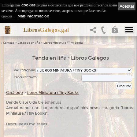
Empregamos
cookies
propias e de terceiros que nos permiten ofrecer os nosos
Aceptar
servizos. Ao empregar os nosos servizos, aceptas o uso que facemos das
Máis información
cookies.
Libros
Galegos.gal
0
::
>
>
Comezo
Catálogo en liña
Libros Miniatura / Tiny Books
Tenda en liña - Libros Galegos
Ver categoría:
Procurar texto:
Catálogo
>
Libros Miniatura / Tiny Books
Dende 0 até 0 de 0 elementos
Actualmente non hai produtos dispoñibles nesta categoría
"Libros
.
Miniatura / Tiny Books"
Desculpe as molestias