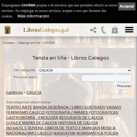
Empregamos
cookies
propias e de terceiros que nos permiten ofrecer os nosos
Aceptar
servizos. Ao empregar os nosos servizos, aceptas o uso que facemos das
Máis información
cookies.
Libros
Galegos.gal
0
::
>
>
Comezo
Catálogo en liña
GALICIA
Tenda en liña - Libros Galegos
Ver categoría:
Procurar texto:
Catálogo
>
GALICIA
Subcategorías relacionadas:
TEATRO
ARTE
BANDA DESEÑADA / LIBRO ILUSTRADO
ENSAIO
FEMINISMO GALEGO
FOTOGRAFÍA / IMAXES FOTOGRÁFICAS
GASTRONOMÍA - ENOLOXÍA
XEOGRAFÍA DE GALICIA
GUÍAS E MAPAS DE GALICIA
HISTORIA DE GALICIA
INFANTIL E XUVENIL
LIBROS DE TEXTO E MANUAIS
MÚSICA
NACIONALISMO GALEGO
NARRATIVA
NUMISMÁTICA
POESÍA