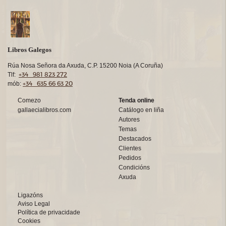
Libros Galegos
Rúa Nosa Señora da Axuda, C.P. 15200 Noia (A Coruña)
+34 981 823 272
Tlf:
+34 635 66 63 20
mób:
Comezo
Tenda online
gallaecialibros.com
Catálogo en liña
Autores
Temas
Destacados
Clientes
Pedidos
Condicións
Axuda
Ligazóns
Aviso Legal
Política de privacidade
Cookies