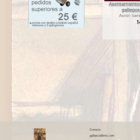
Asentamiento 
gallegos
Autor:
Samu
1
Comezo
gallaecialibros.com