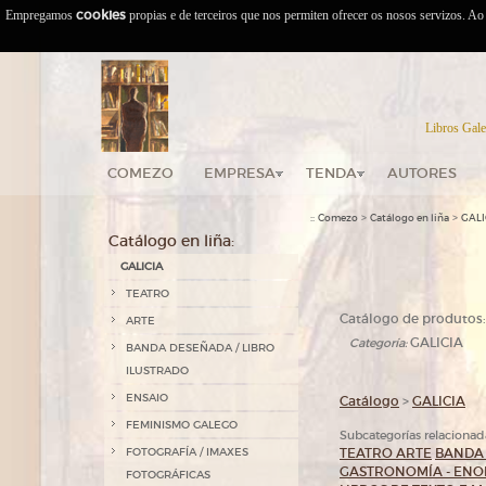
Empregamos
cookies
propias e de terceiros que nos permiten ofrecer os nosos servizos. A
Libros Gale
COMEZO
EMPRESA
TENDA
AUTORES
::
>
>
Comezo
Catálogo en liña
GALI
Catálogo en liña:
GALICIA
TEATRO
Catálogo de produtos:
ARTE
GALICIA
Categoría:
BANDA DESEÑADA / LIBRO
ILUSTRADO
ENSAIO
Catálogo
>
GALICIA
FEMINISMO GALEGO
Subcategorías relacionad
FOTOGRAFÍA / IMAXES
TEATRO
ARTE
BANDA 
GASTRONOMÍA - ENO
FOTOGRÁFICAS