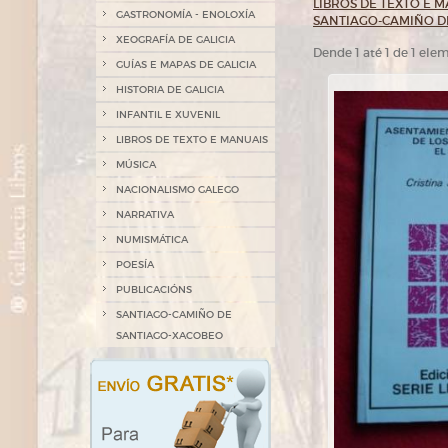
LIBROS DE TEXTO E 
GASTRONOMÍA - ENOLOXÍA
SANTIAGO-CAMIÑO D
XEOGRAFÍA DE GALICIA
Dende 1 até 1 de 1 ele
GUÍAS E MAPAS DE GALICIA
HISTORIA DE GALICIA
INFANTIL E XUVENIL
LIBROS DE TEXTO E MANUAIS
MÚSICA
NACIONALISMO GALEGO
NARRATIVA
NUMISMÁTICA
POESÍA
PUBLICACIÓNS
SANTIAGO-CAMIÑO DE
SANTIAGO-XACOBEO