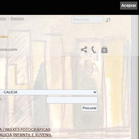
Aceptar
sión
Rexistro
|
itos, ...
ibros.com
0
:
 / IMAXES FOTOGRÁFICAS
ALICIA
INFANTIL E XUVENIL