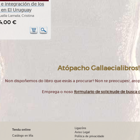
e integración de los
 en El Uruguay
elle Lamela, Cristina
4,00 €
Atópacho Gallaecialibros!
Non dispoñemos do libro que estás a procurar? Non te preocupes!, at
Emprega o noso
formulario de solicitude de busca d
Ligazóns
Tenda online
Aviso Legal
Catálogo en liña
Política de privacidade