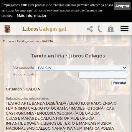
Empregamos
cookies
propias e de terceiros que nos permiten ofrecer os nosos
Aceptar
servizos. Ao empregar os nosos servizos, aceptas o uso que facemos das
Máis información
cookies.
Libros
Galegos.gal
0
::
>
>
Comezo
Catálogo en liña
GALICIA
Tenda en liña - Libros Galegos
Ver categoría:
Procurar texto:
Catálogo
>
GALICIA
Subcategorías relacionadas:
TEATRO
ARTE
BANDA DESEÑADA / LIBRO ILUSTRADO
ENSAIO
FEMINISMO GALEGO
FOTOGRAFÍA / IMAXES FOTOGRÁFICAS
GASTRONOMÍA - ENOLOXÍA
XEOGRAFÍA DE GALICIA
GUÍAS E MAPAS DE GALICIA
HISTORIA DE GALICIA
INFANTIL E XUVENIL
LIBROS DE TEXTO E MANUAIS
MÚSICA
NACIONALISMO GALEGO
NARRATIVA
NUMISMÁTICA
POESÍA