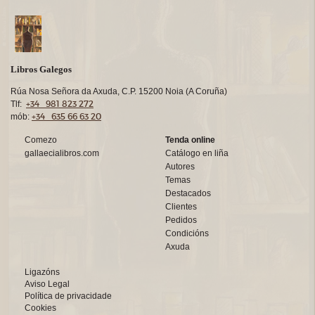
Libros Galegos
Rúa Nosa Señora da Axuda, C.P. 15200 Noia (A Coruña)
+34 981 823 272
Tlf:
+34 635 66 63 20
mób:
Comezo
Tenda online
gallaecialibros.com
Catálogo en liña
Autores
Temas
Destacados
Clientes
Pedidos
Condicións
Axuda
Ligazóns
Aviso Legal
Política de privacidade
Cookies