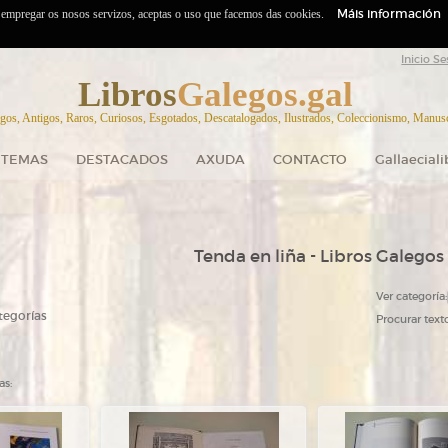
Máis información
o empregar os nosos servizos, aceptas o uso que facemos das cookies.
Inicio Se
Libros
Galegos.gal
gos, Antigos, Raros, Curiosos, Esgotados, Descatalogados, Ilustrados, Coleccionismo, Manuscr
TEMAS
DESTACADOS
AXUDA
CONTACTO
Gallaecial
Tenda en liña - Libros Galegos
Ver categoría:
tegorías
Procurar texto
as: