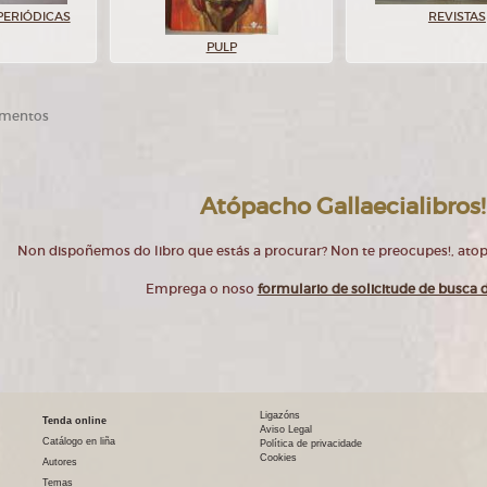
PERIÓDICAS
REVISTAS
PULP
ementos
Atópacho Gallaecialibros!
Non dispoñemos do libro que estás a procurar? Non te preocupes!, at
Emprega o noso
formulario de solicitude de busca d
Ligazóns
Tenda online
Aviso Legal
Catálogo en liña
Política de privacidade
Cookies
Autores
Temas