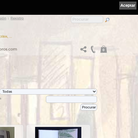
Aceptar
sión
Rexistro
|
itos, ...
ibros.com
0
: