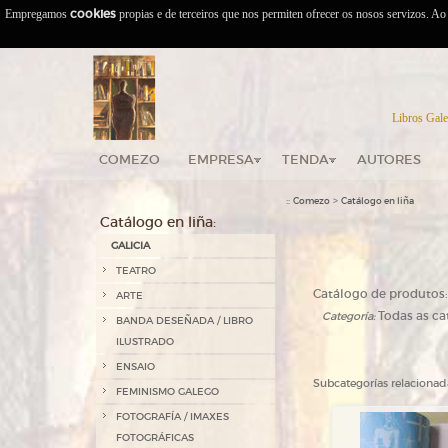
Empregamos
cookies
propias e de terceiros que nos permiten ofrecer os nosos servizos. A
Libros Gale
COMEZO
EMPRESA
TENDA
AUTORES
::
>
Comezo
Catálogo en liña
Catálogo en liña:
GALICIA
TEATRO
Catálogo de produtos:
ARTE
Todas as ca
Categoría:
BANDA DESEÑADA / LIBRO
ILUSTRADO
ENSAIO
Subcategorías relacionad
FEMINISMO GALEGO
FOTOGRAFÍA / IMAXES
FOTOGRÁFICAS