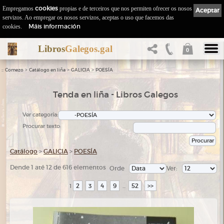
Empregamos
cookies
propias e de terceiros que nos permiten ofrecer os nosos
Aceptar
servizos. Ao empregar os nosos servizos, aceptas o uso que facemos das
Máis información
cookies.
Libros
Galegos.gal
0
::
>
>
>
Comezo
Catálogo en liña
GALICIA
POESÍA
Tenda en liña - Libros Galegos
Ver categoría:
Procurar texto:
Catálogo
>
GALICIA
>
POESÍA
Dende 1 até 12 de 616 elementos
Orde
Ver:
2
3
4
9
52
>>
1
...