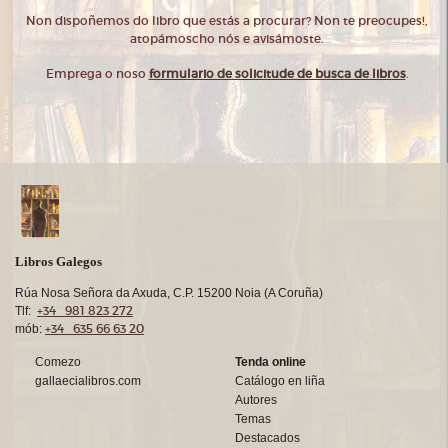
Non dispoñemos do libro que estás a procurar? Non te preocupes!,
atopámoscho nós e avisámoste.
Emprega o noso
formulario de solicitude de busca de libros
.
Libros Galegos
Rúa Nosa Señora da Axuda, C.P. 15200 Noia (A Coruña)
+34 981 823 272
Tlf:
+34 635 66 63 20
mób:
Comezo
Tenda online
gallaecialibros.com
Catálogo en liña
Autores
Temas
Destacados