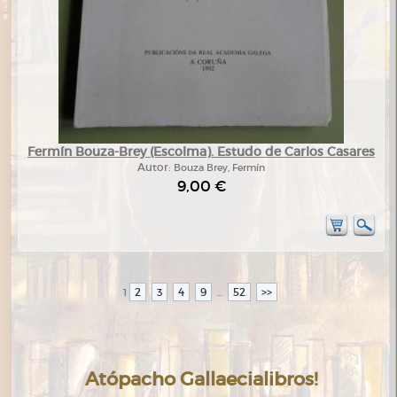
Fermín Bouza-Brey (Escolma). Estudo de Carlos Casares
Autor:
Bouza Brey, Fermín
9,00 €
2
3
4
9
52
>>
1
...
Atópacho Gallaecialibros!