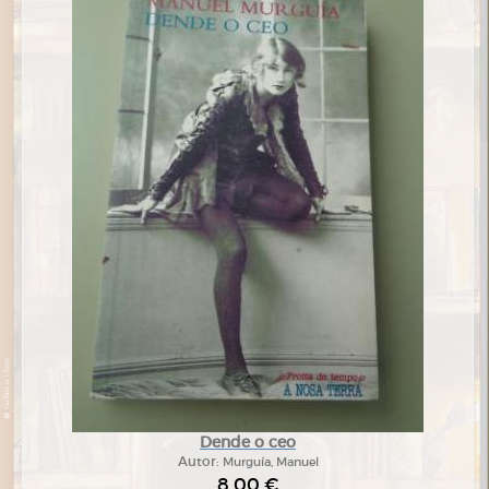
Dende o ceo
Autor:
Murguía, Manuel
8,00 €