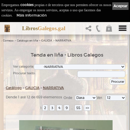
Empregamos
cookies
propias e de terceiros que nos permiten ofrecer os nosos
Aceptar
servizos. Ao empregar os nosos servizos, aceptas o uso que facemos das
Máis información
cookies.
Libros
Galegos.gal
0
::
>
>
>
Comezo
Catálogo en liña
GALICIA
NARRATIVA
Tenda en liña - Libros Galegos
Ver categoría:
Procurar texto:
Catálogo
>
GALICIA
>
NARRATIVA
Dende 1 até 12 de 659 elementos
Orde
Ver:
2
3
4
9
55
>>
1
...