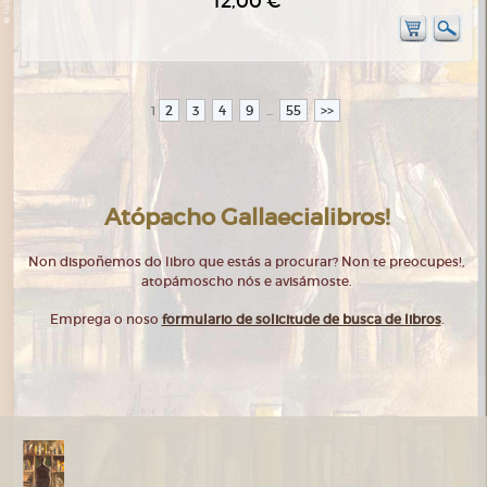
12,00 €
2
3
4
9
55
>>
1
...
Atópacho Gallaecialibros!
Non dispoñemos do libro que estás a procurar? Non te preocupes!,
atopámoscho nós e avisámoste.
Emprega o noso
formulario de solicitude de busca de libros
.