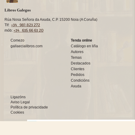
Libros Galegos
Rúa Nosa Señora da Axuda, C.P. 15200 Noia (A Coruña)
+34 981 823 272
Tlf:
+34 635 66 63 20
mób:
Comezo
Tenda online
gallaecialibros.com
Catálogo en liña
Autores
Temas
Destacados
Clientes
Pedidos
Condicións
Axuda
Ligazóns
Aviso Legal
Política de privacidade
Cookies